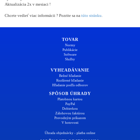
Aktualizácia 2x v mesiaci !
Chcete vedieť viac informácii ? Pozrite sa na
túto stránku
.
TOVAR
Normy
Publikácie
Software
Služby
VYHĽADÁVANIE
Bežné hľadanie
Rozšírené hľadanie
Hľadanie podľa odborov
SPÔSOB ÚHRADY
Platobnou kartou
PayPal
Dobierkou
Zálohovou faktúrou
Prevodným príkazom
V hotovosti
Úhrada objednávky - platba online