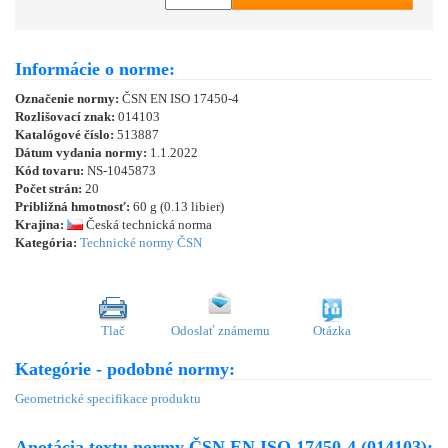
Informácie o norme:
Označenie normy:
ČSN EN ISO 17450-4
Rozlišovací znak:
014103
Katalógové číslo:
513887
Dátum vydania normy:
1.1.2022
Kód tovaru:
NS-1045873
Počet strán:
20
Približná hmotnosť:
60 g (0.13 libier)
Krajina:
Česká technická norma
Kategória:
Technické normy ČSN
Tlač
Odoslať známemu
Otázka
Kategórie - podobné normy:
Geometrické specifikace produktu
Anotácia textu normy ČSN EN ISO 17450-4 (014103):