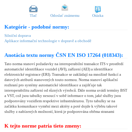
Tlač
Odoslať známemu
Otázka
Kategórie - podobné normy:
Silniční doprava
Aplikace informační technologie v dopravě a obchodě
Anotácia textu normy ČSN EN ISO 17264 (018343):
Tato norma stanoví požadavky na interoperabilní transakce ITS v prostředí
automatické identifikace vozidel (AVI), zařízení (AEI) a identifikace
elektronické registrace (ERI). Transakce se zakládají na množině funkcí a
datových atributů stanovených touto normou. Norma stanoví aplikační
rozhraní pro systémy automatické identifikace a zajišťuje tak
interoperabilitu zařízení od různých výrobců. Dále norma uvádí termíny BST
a VST, což jsou tabulky nesoucí v sobě informace o tom, jaké služby jsou
podporovány vozidlem respektive infrastrukturou. Tyto tabulky se na
začátku komunikace vymění mezi aktéry a poté dojde k výběru takové
služby z nabízených možností, která je podporována oběma stranami
K tejto norme patria tieto zmeny: