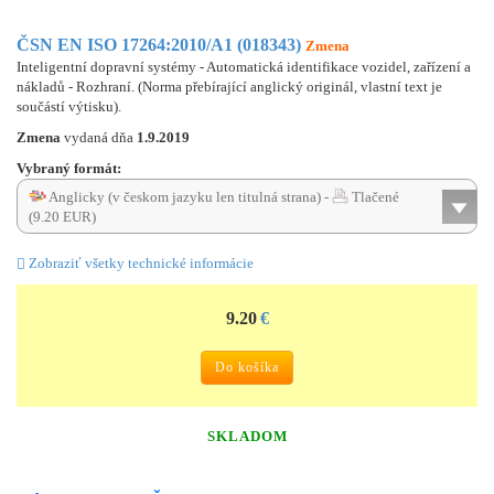
ČSN EN ISO 17264:2010/A1 (018343)
Zmena
Inteligentní dopravní systémy - Automatická identifikace vozidel, zařízení a
nákladů - Rozhraní. (Norma přebírající anglický originál, vlastní text je
součástí výtisku).
Zmena
vydaná dňa
1.9.2019
Vybraný formát:
Anglicky (v českom jazyku len titulná strana) -
Tlačené
(9.20 EUR)
Zobraziť všetky technické informácie
9.20
€
Do košíka
SKLADOM