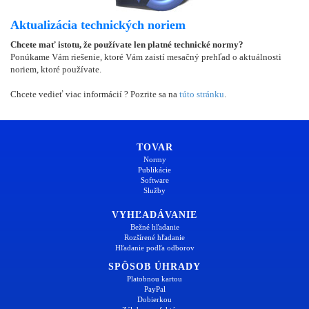
Aktualizácia technických noriem
Chcete mať istotu, že používate len platné technické normy?
Ponúkame Vám riešenie, ktoré Vám zaistí mesačný prehľad o aktuálnosti
noriem, ktoré používate.
Chcete vedieť viac informácií ? Pozrite sa na
túto stránku
.
TOVAR
Normy
Publikácie
Software
Služby
VYHĽADÁVANIE
Bežné hľadanie
Rozšírené hľadanie
Hľadanie podľa odborov
SPÔSOB ÚHRADY
Platobnou kartou
PayPal
Dobierkou