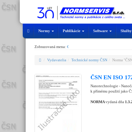
Normy
Publikácie
Software
Služb
Zobrazovaná mena:
€
Vydavatelia
Technické normy ČSN
Norma "ČSN
ČSN EN ISO 172
Nanotechnologie - Nanočás
k přímému použití jako Č
NORMA
vydaná dňa
1.3.