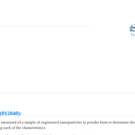
Tl
(012040):
 measured of a sample of engineered nanoparticles in powder form to determine the 
each of the characteristics.