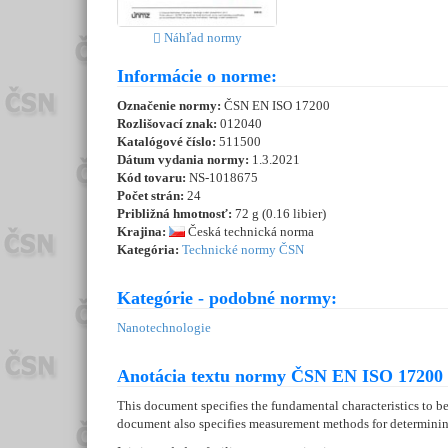
Náhľad normy
Informácie o norme:
Označenie normy:
ČSN EN ISO 17200
Rozlišovací znak:
012040
Katalógové číslo:
511500
Dátum vydania normy:
1.3.2021
Kód tovaru:
NS-1018675
Počet strán:
24
Približná hmotnosť:
72 g (0.16 libier)
Krajina:
Česká technická norma
Kategória:
Technické normy ČSN
Kategórie - podobné normy:
Nanotechnologie
Anotácia textu normy ČSN EN ISO 17200 
This document specifies the fundamental characteristics to be
document also specifies measurement methods for determining 