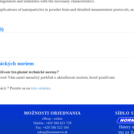
egulators and industries with the necessary characteristics.
 applications of nanoparticles in powder form and detailed measurement protocols, as w
0)
nických noriem
užívate len platné technické normy?
oré Vám zaistí mesačný prehľad o aktuálnosti noriem, ktoré používate.
ácií ? Pozrite sa na
túto stránku
.
MOŽNOSTI OBJEDNANIA
SÍDLO 
eShop - online
Telefón: +420 566 621 759
Hamry n
Fax: +420 566 522 104
eshop@normservis.sk
591 01 Ž