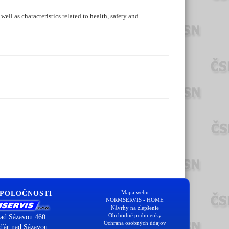
ell as characteristics related to health, safety and
Mapa webu
SPOLOČNOSTI
NORMSERVIS - HOME
Návrhy na zlepšenie
Obchodné podmienky
ad Sázavou 460
Ochrana osobných údajov
ďár nad Sázavou