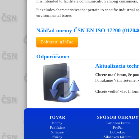
It is intended to facilitate communication among consumers, r
It excludes characteristics that pertain to specific industrial
environmental issues
Náhľad normy ČSN EN ISO 17200 (01204
Zobraziť náhľad
Odporúčame:
Aktualizácia tech
Chcete mať istotu, že po
Ponúkame Vám riešenie, kt
Chcete vedieť viac inform
TOVAR
SPÔSOB ÚHRADY
Normy
Platobnou kartou
Publikácie
PayPal
Software
Dobierkou
Služby
Zálohovou faktúrou