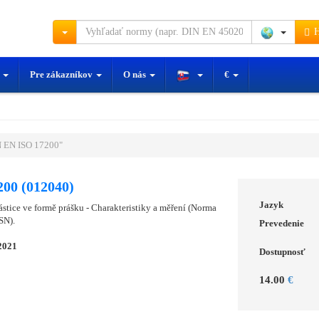
H
y
Pre zákazníkov
O nás
€
 EN ISO 17200"
00 (012040)
Jazyk
tice ve formě prášku - Charakteristiky a měření (Norma
SN).
Prevedenie
2021
Dostupnosť
14.00
€