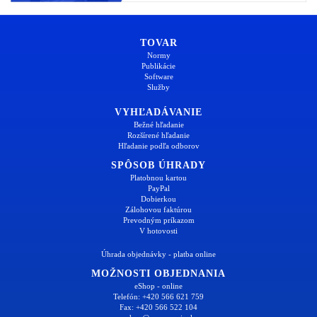
TOVAR
Normy
Publikácie
Software
Služby
VYHĽADÁVANIE
Bežné hľadanie
Rozšírené hľadanie
Hľadanie podľa odborov
SPÔSOB ÚHRADY
Platobnou kartou
PayPal
Dobierkou
Zálohovou faktúrou
Prevodným príkazom
V hotovosti
Úhrada objednávky - platba online
MOŽNOSTI OBJEDNANIA
eShop - online
Telefón: +420 566 621 759
Fax: +420 566 522 104