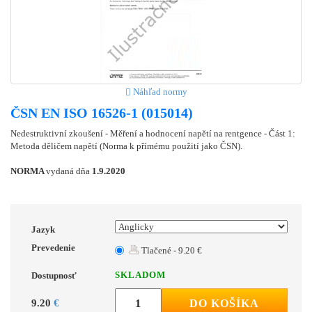
Náhľad normy
ČSN EN ISO 16526-1 (015014)
Nedestruktivní zkoušení - Měření a hodnocení napětí na rentgence - Část 1:
Metoda děličem napětí (Norma k přímému použití jako ČSN).
NORMA
vydaná dňa
1.9.2020
Jazyk
Prevedenie
Tlačené - 9.20 €
SKLADOM
Dostupnosť
9.20
€
DO KOŠÍKA