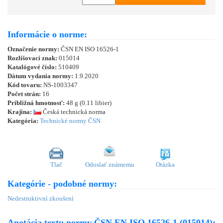
Informácie o norme:
Označenie normy:
ČSN EN ISO 16526-1
Rozlišovací znak:
015014
Katalógové číslo:
510409
Dátum vydania normy:
1.9.2020
Kód tovaru:
NS-1003347
Počet strán:
16
Približná hmotnosť:
48 g (0.11 libier)
Krajina:
Česká technická norma
Kategória:
Technické normy ČSN
Tlač
Odoslať známemu
Otázka
Kategórie - podobné normy:
Nedestruktivní zkoušení
Anotácia textu normy ČSN EN ISO 16526-1 (015014):