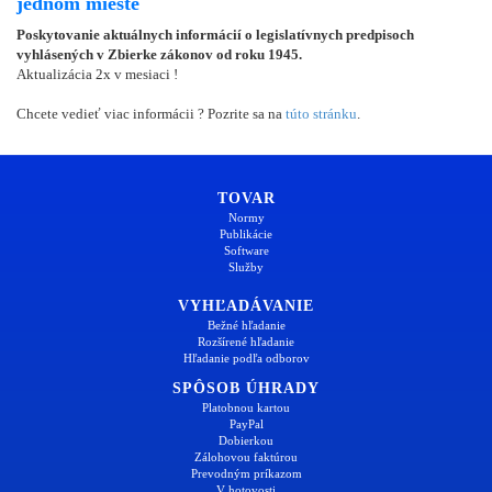
jednom mieste
Poskytovanie aktuálnych informácií o legislatívnych predpisoch
vyhlásených v Zbierke zákonov od roku 1945.
Aktualizácia 2x v mesiaci !
Chcete vedieť viac informácii ? Pozrite sa na
túto stránku
.
TOVAR
Normy
Publikácie
Software
Služby
VYHĽADÁVANIE
Bežné hľadanie
Rozšírené hľadanie
Hľadanie podľa odborov
SPÔSOB ÚHRADY
Platobnou kartou
PayPal
Dobierkou
Zálohovou faktúrou
Prevodným príkazom
V hotovosti