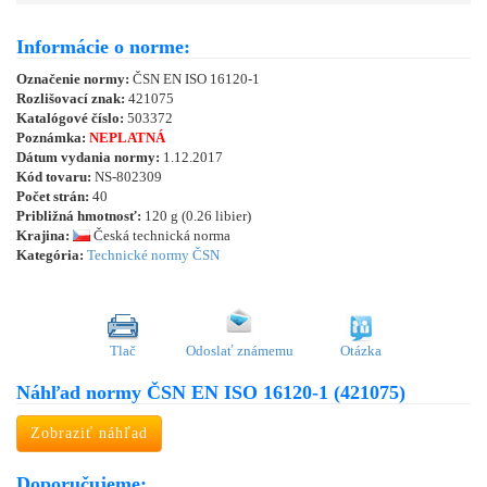
Informácie o norme:
Označenie normy:
ČSN EN ISO 16120-1
Rozlišovací znak:
421075
Katalógové číslo:
503372
Poznámka:
NEPLATNÁ
Dátum vydania normy:
1.12.2017
Kód tovaru:
NS-802309
Počet strán:
40
Približná hmotnosť:
120 g (0.26 libier)
Krajina:
Česká technická norma
Kategória:
Technické normy ČSN
Tlač
Odoslať známemu
Otázka
Náhľad normy ČSN EN ISO 16120-1 (421075)
Zobraziť náhľad
Doporučujeme: