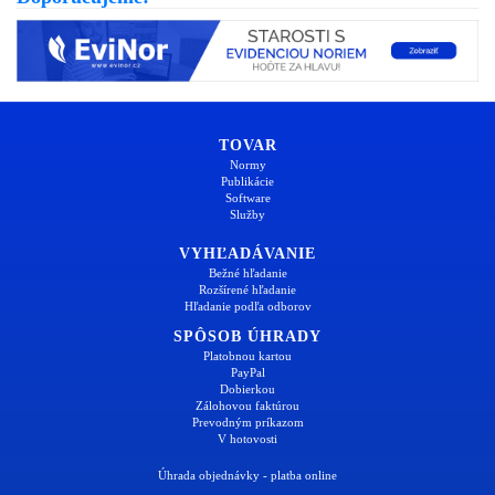
TOVAR
Normy
Publikácie
Software
Služby
VYHĽADÁVANIE
Bežné hľadanie
Rozšírené hľadanie
Hľadanie podľa odborov
SPÔSOB ÚHRADY
Platobnou kartou
PayPal
Dobierkou
Zálohovou faktúrou
Prevodným príkazom
V hotovosti
Úhrada objednávky - platba online