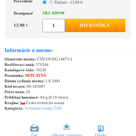
Prevedenie
Tlačené - 13.90 €
SKLADOM
Dostupnosť
13.90
€
DO KOŠÍKA
Informácie o norme:
Označenie normy:
ČSN EN ISO 14673-1
Rozlišovací znak:
570544
Katalógové číslo:
70238
Poznámka:
NEPLATNÁ
Dátum vydania normy:
1.8.2004
Kód tovaru:
NS-165897
Počet strán:
28
Približná hmotnosť:
84 g (0.19 libier)
Krajina:
Česká technická norma
Kategória:
Technické normy ČSN
Tlač
Odoslať známemu
Otázka