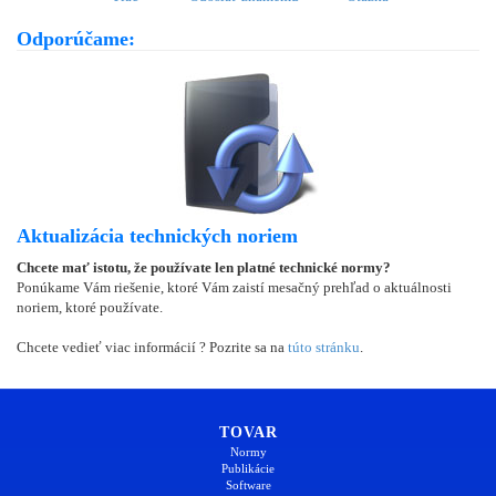
Odporúčame:
Aktualizácia technických noriem
Chcete mať istotu, že používate len platné technické normy?
Ponúkame Vám riešenie, ktoré Vám zaistí mesačný prehľad o aktuálnosti
noriem, ktoré používate.
Chcete vedieť viac informácií ? Pozrite sa na
túto stránku
.
TOVAR
Normy
Publikácie
Software