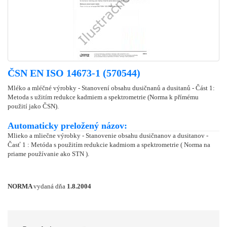
ČSN EN ISO 14673-1 (570544)
Mléko a mléčné výrobky - Stanovení obsahu dusičnanů a dusitanů - Část 1:
Metoda s užitím redukce kadmiem a spektrometrie (Norma k přímému
použití jako ČSN).
Automaticky preložený názov:
Mlieko a mliečne výrobky - Stanovenie obsahu dusičnanov a dusitanov -
Časť 1 : Metóda s použitím redukcie kadmiom a spektrometrie ( Norma na
priame používanie ako STN ).
NORMA
vydaná dňa
1.8.2004