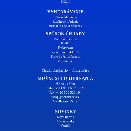
Služby
VYHĽADÁVANIE
Bežné hľadanie
Rozšírené hľadanie
Hľadanie podľa odborov
SPÔSOB ÚHRADY
Platobnou kartou
PayPal
Dobierkou
Zálohovou faktúrou
Prevodným príkazom
V hotovosti
Úhrada objednávky - platba online
MOŽNOSTI OBJEDNANIA
eShop - online
Telefón: +420 566 621 759
Fax: +420 566 522 104
eshop@normservis.sk
V sídle spoločnosti
NOVINKY
Nové normy
RSS novinky
Vestník