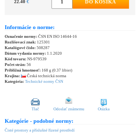
22.40
€
DO KOŠÍKA
Informácie o norme:
Označenie normy:
ČSN EN ISO 14644-16
Rozlišovací znak:
125301
Katalógové číslo:
508287
Dátum vydania normy:
1.1.2020
Kód tovaru:
NS-979539
Počet strán:
56
Približná hmotnosť:
168 g (0.37 libier)
Krajina:
Česká technická norma
Kategória:
Technické normy ČSN
Tlač
Odoslať známemu
Otázka
Kategórie - podobné normy:
Čisté prostory a příslušné řízené prostředí