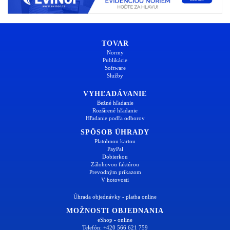
TOVAR
Normy
Publikácie
Software
Služby
VYHĽADÁVANIE
Bežné hľadanie
Rozšírené hľadanie
Hľadanie podľa odborov
SPÔSOB ÚHRADY
Platobnou kartou
PayPal
Dobierkou
Zálohovou faktúrou
Prevodným príkazom
V hotovosti
Úhrada objednávky - platba online
MOŽNOSTI OBJEDNANIA
eShop - online
Telefón: +420 566 621 759