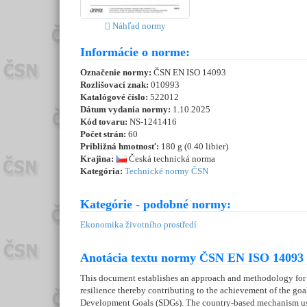
Náhľad normy
Informácie o norme:
Označenie normy:
ČSN EN ISO 14093
Rozlišovací znak:
010993
Katalógové číslo:
522012
Dátum vydania normy:
1.10.2025
Kód tovaru:
NS-1241416
Počet strán:
60
Približná hmotnosť:
180 g (0.40 libier)
Krajina:
Česká technická norma
Kategória:
Technické normy ČSN
Kategórie - podobné normy:
Ekonomika životního prostředí
Anotácia textu normy ČSN EN ISO 14093 
This document establishes an approach and methodology for a
resilience thereby contributing to the achievement of the 
Development Goals (SDGs). The country-based mechanism uses