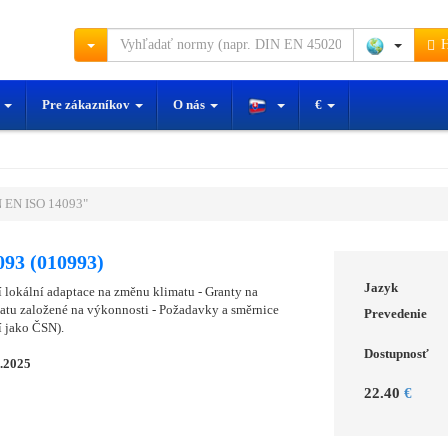
H
y
Pre zákazníkov
O nás
€
 EN ISO 14093"
93 (010993)
Jazyk
lokální adaptace na změnu klimatu - Granty na
atu založené na výkonnosti - Požadavky a směrnice
Prevedenie
 jako ČSN).
Dostupnosť
0.2025
22.40
€