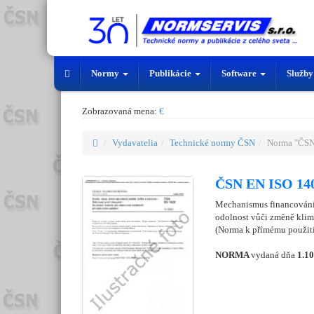
Normy
Publikácie
Software
Služb
Zobrazovaná mena:
€
Vydavatelia
Technické normy ČSN
Norma "ČSN
ČSN EN ISO 140
Mechanismus financování 
odolnost vůči změně klim
(Norma k přímému použití
NORMA
vydaná dňa
1.1