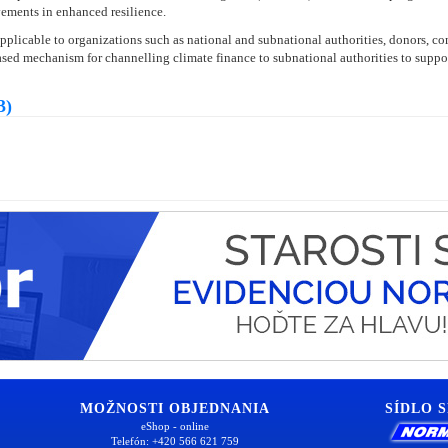
vements in enhanced resilience.
licable to organizations such as national and subnational authorities, donors, com
sed mechanism for channelling climate finance to subnational authorities to suppo
3)
MOŽNOSTI OBJEDNANIA
SÍDLO 
eShop - online
Telefón: +420 566 621 759