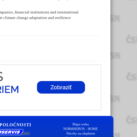
panies, financial institutions and international
rt climate change adaptation and resilience
Mapa webu
SPOLOČNOSTI
NORMSERVIS - HOME
Návrhy na zlepšenie