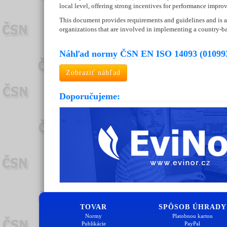
local level, offering strong incentives for performance impro
This document provides requirements and guidelines and is app
organizations that are involved in implementing a country-ba
Náhľad normy ČSN EN ISO 14093 (01099
Zobraziť náhľad
Doporučujeme:
TOVAR
SPÔSOB ÚHRADY
Normy
Platobnou kartou
Publikácie
PayPal