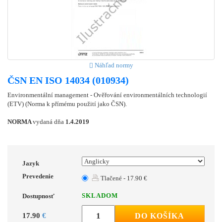
Náhľad normy
ČSN EN ISO 14034 (010934)
Environmentální management - Ověřování environmentálních technologií
(ETV) (Norma k přímému použití jako ČSN).
NORMA
vydaná dňa
1.4.2019
Jazyk
Prevedenie
Tlačené - 17.90 €
SKLADOM
Dostupnosť
17.90
€
DO KOŠÍKA