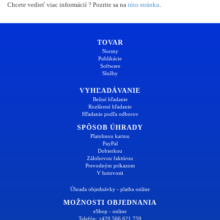
Chcete vedieť viac informácií ? Pozrite sa na
túto stránku
.
TOVAR
Normy
Publikácie
Software
Služby
VYHĽADÁVANIE
Bežné hľadanie
Rozšírené hľadanie
Hľadanie podľa odborov
SPÔSOB ÚHRADY
Platobnou kartou
PayPal
Dobierkou
Zálohovou faktúrou
Prevodným príkazom
V hotovosti
Úhrada objednávky - platba online
MOŽNOSTI OBJEDNANIA
eShop - online
Telefón: +420 566 621 759