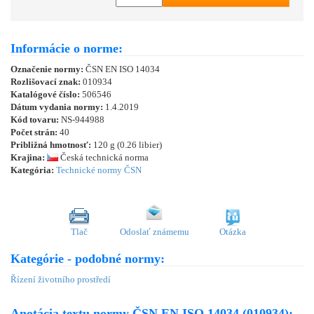
Informácie o norme:
Označenie normy:
ČSN EN ISO 14034
Rozlišovací znak:
010934
Katalógové číslo:
506546
Dátum vydania normy:
1.4.2019
Kód tovaru:
NS-944988
Počet strán:
40
Približná hmotnosť:
120 g (0.26 libier)
Krajina:
Česká technická norma
Kategória:
Technické normy ČSN
Tlač
Odoslať známemu
Otázka
Kategórie - podobné normy:
Řízení životního prostředí
Anotácia textu normy ČSN EN ISO 14034 (010934):