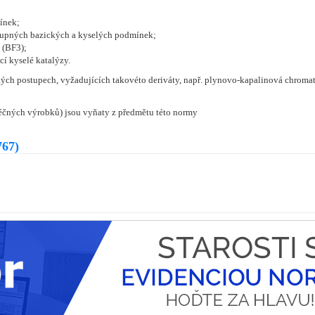
ínek;
stupných bazických a kyselých podmínek;
 (BF3);
cí kyselé katalýzy.
ckých postupech, vyžadujících takovéto deriváty, např. plynovo-kapalinová chroma
éčných výrobků) jsou vyňaty z předmětu této normy
767)