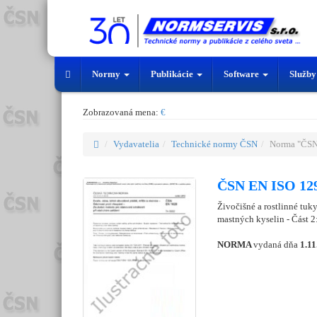
Normy
Publikácie
Software
Služb
Zobrazovaná mena:
€
Vydavatelia
Technické normy ČSN
Norma "ČSN
ČSN EN ISO 129
Živočišné a rostlinné tuk
mastných kyselin - Část 2
NORMA
vydaná dňa
1.11