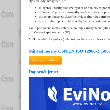
čtyři metody methylace, a to:
a) "rychlý" postup transmethylace za bazických podm
b) "obecný" postup transmethylace/methylace za po
c) postup transmethylace/methylace fluoridu boritého
d) alternativní postup transmethylace glyceridů pomo
Takto připravené methylestery se použijí v různých analyti
infračervená spektrometrie (IR).
Mléko a mléčné výrobky (nebo tuk pocházející z mléka a ml
Náhľad normy ČSN EN ISO 12966-2 (588
Zobraziť náhľad
Doporučujeme: