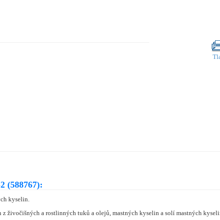
Tl
2 (588767):
ch kyselin.
z živočišných a rostlinných tuků a olejů, mastných kyselin a solí mastných kysel