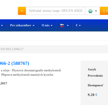
H
y
Pre zákazníkov
O nás
€
 EN ISO 12966-2"
66-2 (588767)
Jazyk
y a oleje - Plynová chromatografie methylesterů
: Příprava methylesterů mastných kyselin.
Prevedenie
.2017
Dostupnosť
9.20
€