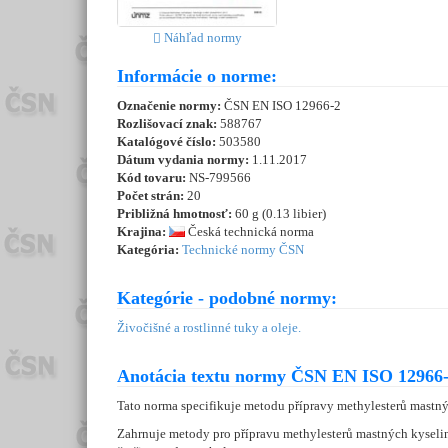
Náhľad normy
Informácie o norme:
Označenie normy:
ČSN EN ISO 12966-2
Rozlišovací znak:
588767
Katalógové číslo:
503580
Dátum vydania normy:
1.11.2017
Kód tovaru:
NS-799566
Počet strán:
20
Približná hmotnosť:
60 g (0.13 libier)
Krajina:
Česká technická norma
Kategória:
Technické normy ČSN
Kategórie - podobné normy:
Živočišné a rostlinné tuky a oleje.
Anotácia textu normy ČSN EN ISO 12966-
Tato norma specifikuje metodu přípravy methylesterů mastný
Zahrnuje metody pro přípravu methylesterů mastných kyselin 