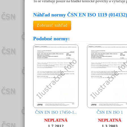
To se vztahuje pouze na hladké kónické povrchy a vylučuje p
Náhľad normy ČSN EN ISO 1119 (014132
Zobraziť náhľad
Podobné normy:
ČSN EN ISO 17450-1..
ČSN EN ISO 1
NEPLATNÁ
NEPLATNÁ
1.7.2012
1.3.2003