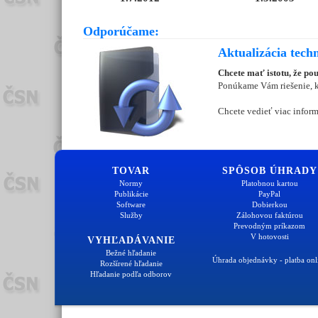
Odporúčame:
Aktualizácia tech
Chcete mať istotu, že po
Ponúkame Vám riešenie, kt
Chcete vedieť viac inform
TOVAR
SPÔSOB ÚHRADY
Normy
Platobnou kartou
Publikácie
PayPal
Software
Dobierkou
Služby
Zálohovou faktúrou
Prevodným príkazom
V hotovosti
VYHĽADÁVANIE
Bežné hľadanie
Úhrada objednávky - platba onl
Rozšírené hľadanie
Hľadanie podľa odborov