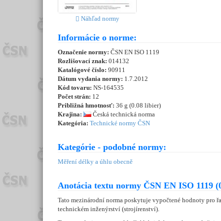
Náhľad normy
Informácie o norme:
Označenie normy:
ČSN EN ISO 1119
Rozlišovací znak:
014132
Katalógové číslo:
90911
Dátum vydania normy:
1.7.2012
Kód tovaru:
NS-164535
Počet strán:
12
Približná hmotnosť:
36 g (0.08 libier)
Krajina:
Česká technická norma
Kategória:
Technické normy ČSN
Kategórie - podobné normy:
Měření délky a úhlu obecně
Anotácia textu normy ČSN EN ISO 1119 (
Tato mezinárodní norma poskytuje vypočtené hodnoty pro řa
technickém inženýrství (strojírenství).