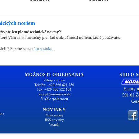
nických noriem
užívate len platné technické normy?
oré Vám zaistí mesačný prehľad o aktuálnosti noriem, ktoré používate.
ácií ? Pozrite sa na
túto stránku
.
MOŽNOSTI OBJEDNANIA
SÍDLO 
eShop - online
Telefón: +420 566 621 759
Hamry n
Fax: +420 566 522 104
eshop@normservis.sk
591 01 Ž
V sídle spoločnosti
Česk
NOVINKY
ine
Nové normy
RSS novinky
Vestník