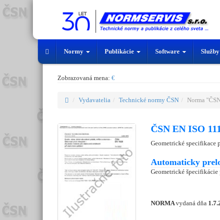
Normy
Publikácie
Software
Služb
Zobrazovaná mena:
€
Vydavatelia
Technické normy ČSN
Norma "ČSN
ČSN EN ISO 111
Geometrické specifikace 
Automaticky prel
Geometrické špecifikácie 
NORMA
vydaná dňa
1.7.