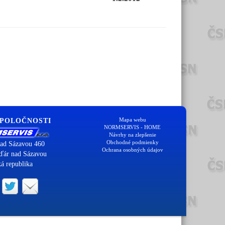
Mapa webu
SPOLOČNOSTI
NORMSERVIS - HOME
Návrhy na zlepšenie
Obchodné podmienky
ad Sázavou 460
Ochrana osobných údajov
ďár nad Sázavou
á republika