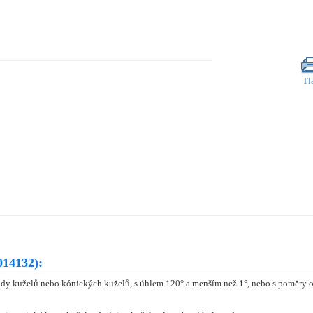
Tl
014132):
dy kuželů nebo kónických kuželů, s úhlem 120° a menším než 1°, nebo s poměry o