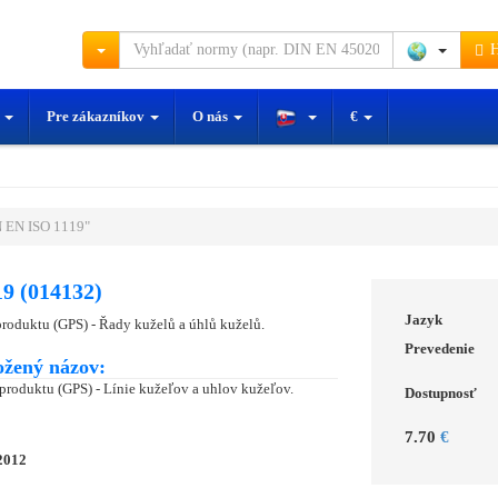
H
y
Pre zákazníkov
O nás
€
 EN ISO 1119"
9 (014132)
Jazyk
produktu (GPS) - Řady kuželů a úhlů kuželů.
Prevedenie
ožený názov:
produktu (GPS) - Línie kužeľov a uhlov kužeľov.
Dostupnosť
7.70
€
2012