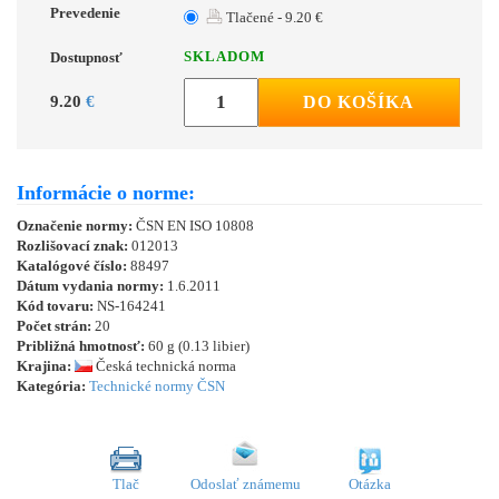
Prevedenie
Tlačené - 9.20 €
SKLADOM
Dostupnosť
9.20
€
DO KOŠÍKA
Informácie o norme:
Označenie normy:
ČSN EN ISO 10808
Rozlišovací znak:
012013
Katalógové číslo:
88497
Dátum vydania normy:
1.6.2011
Kód tovaru:
NS-164241
Počet strán:
20
Približná hmotnosť:
60 g (0.13 libier)
Krajina:
Česká technická norma
Kategória:
Technické normy ČSN
Tlač
Odoslať známemu
Otázka