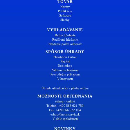
TOVAR
Normy
Publikácie
Software
Služby
VYHĽADÁVANIE
Bežné hľadanie
Rozšírené hľadanie
Hľadanie podľa odborov
SPÔSOB ÚHRADY
Platobnou kartou
PayPal
Dobierkou
Zálohovou faktúrou
Prevodným príkazom
V hotovosti
Úhrada objednávky - platba online
MOŽNOSTI OBJEDNANIA
eShop - online
Telefón: +420 566 621 759
Fax: +420 566 522 104
eshop@normservis.sk
V sídle spoločnosti
NOVINKY