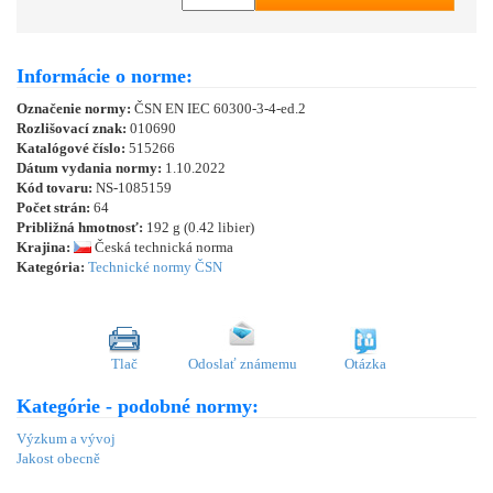
Informácie o norme:
Označenie normy:
ČSN EN IEC 60300-3-4-ed.2
Rozlišovací znak:
010690
Katalógové číslo:
515266
Dátum vydania normy:
1.10.2022
Kód tovaru:
NS-1085159
Počet strán:
64
Približná hmotnosť:
192 g (0.42 libier)
Krajina:
Česká technická norma
Kategória:
Technické normy ČSN
Tlač
Odoslať známemu
Otázka
Kategórie - podobné normy:
Výzkum a vývoj
Jakost obecně