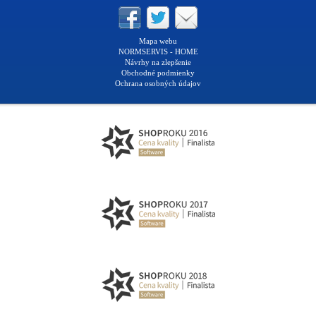
Mapa webu
NORMSERVIS - HOME
Návrhy na zlepšenie
Obchodné podmienky
Ochrana osobných údajov