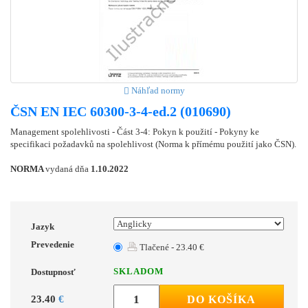
Náhľad normy
ČSN EN IEC 60300-3-4-ed.2 (010690)
Management spolehlivosti - Část 3-4: Pokyn k použití - Pokyny ke
specifikaci požadavků na spolehlivost (Norma k přímému použití jako ČSN).
NORMA
vydaná dňa
1.10.2022
Jazyk
Prevedenie
Tlačené - 23.40 €
SKLADOM
Dostupnosť
23.40
€
DO KOŠÍKA