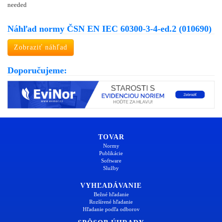
needed
Náhľad normy ČSN EN IEC 60300-3-4-ed.2 (010690)
Zobraziť náhľad
Doporučujeme:
TOVAR
Normy
Publikácie
Software
Služby
VYHĽADÁVANIE
Bežné hľadanie
Rozšírené hľadanie
Hľadanie podľa odborov