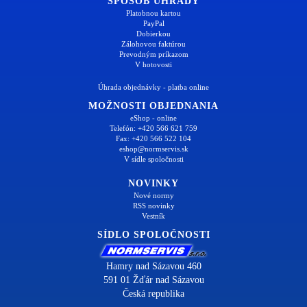
SPÔSOB ÚHRADY
Platobnou kartou
PayPal
Dobierkou
Zálohovou faktúrou
Prevodným príkazom
V hotovosti
Úhrada objednávky - platba online
MOŽNOSTI OBJEDNANIA
eShop - online
Telefón: +420 566 621 759
Fax: +420 566 522 104
eshop@normservis.sk
V sídle spoločnosti
NOVINKY
Nové normy
RSS novinky
Vestník
SÍDLO SPOLOČNOSTI
Hamry nad Sázavou 460
591 01 Žďár nad Sázavou
Česká republika