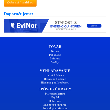
Zobraziť náhľad
Doporučujeme:
TOVAR
Normy
Publikácie
Software
Služby
VYHĽADÁVANIE
Bežné hľadanie
Rozšírené hľadanie
Hľadanie podľa odborov
SPÔSOB ÚHRADY
Platobnou kartou
PayPal
Dobierkou
Zálohovou faktúrou
Prevodným príkazom