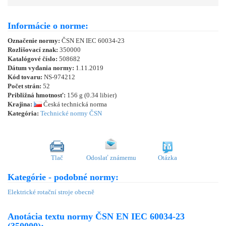
Informácie o norme:
Označenie normy:
ČSN EN IEC 60034-23
Rozlišovací znak:
350000
Katalógové číslo:
508682
Dátum vydania normy:
1.11.2019
Kód tovaru:
NS-974212
Počet strán:
52
Približná hmotnosť:
156 g (0.34 libier)
Krajina:
Česká technická norma
Kategória:
Technické normy ČSN
Tlač
Odoslať známemu
Otázka
Kategórie - podobné normy:
Elektrické rotační stroje obecně
Anotácia textu normy ČSN EN IEC 60034-23
(350000):