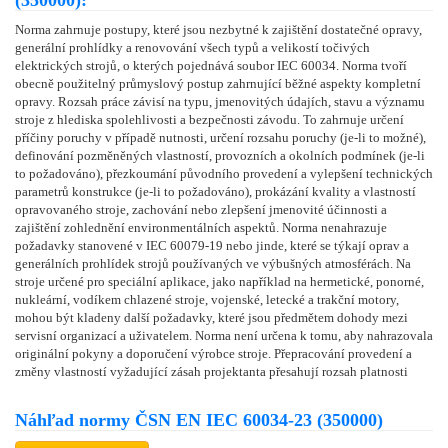
Norma zahrnuje postupy, které jsou nezbytné k zajištění dostatečné opravy,
generální prohlídky a renovování všech typů a velikostí točivých
elektrických strojů, o kterých pojednává soubor IEC 60034. Norma tvoří
obecně použitelný průmyslový postup zahrnující běžné aspekty kompletní
opravy. Rozsah práce závisí na typu, jmenovitých údajích, stavu a významu
stroje z hlediska spolehlivosti a bezpečnosti závodu. To zahrnuje určení
příčiny poruchy v případě nutnosti, určení rozsahu poruchy (je-li to možné),
definování pozměněných vlastností, provozních a okolních podmínek (je-li
to požadováno), přezkoumání původního provedení a vylepšení technických
parametrů konstrukce (je-li to požadováno), prokázání kvality a vlastností
opravovaného stroje, zachování nebo zlepšení jmenovité účinnosti a
zajištění zohlednění environmentálních aspektů. Norma nenahrazuje
požadavky stanovené v IEC 60079-19 nebo jinde, které se týkají oprav a
generálních prohlídek strojů používaných ve výbušných atmosférách. Na
stroje určené pro speciální aplikace, jako například na hermetické, ponorné,
nukleární, vodíkem chlazené stroje, vojenské, letecké a trakční motory,
mohou být kladeny další požadavky, které jsou předmětem dohody mezi
servisní organizací a uživatelem. Norma není určena k tomu, aby nahrazovala
originální pokyny a doporučení výrobce stroje. Přepracování provedení a
změny vlastností vyžadující zásah projektanta přesahují rozsah platnosti
Náhľad normy ČSN EN IEC 60034-23 (350000)