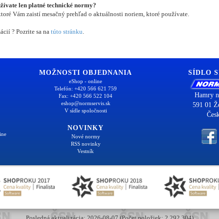
užívate len platné technické normy?
oré Vám zaistí mesačný prehľad o aktuálnosti noriem, ktoré používate.
ácií ? Pozrite sa na
túto stránku
.
MOŽNOSTI OBJEDNANIA
SÍDLO 
eShop - online
Telefón: +420 566 621 759
Hamry n
Fax: +420 566 522 104
eshop@normservis.sk
591 01 Ž
V sídle spoločnosti
Česk
NOVINKY
ine
Nové normy
RSS novinky
Vestník
Posledná aktualizácia: 2026-08-07 (Počet položiek: 2 292 304)