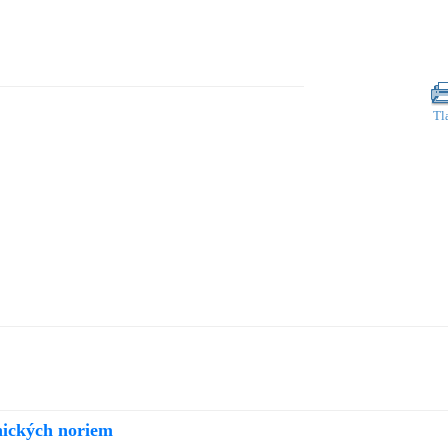
Tl
nických noriem