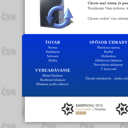
Chcete mať istotu, že po
Ponúkame Vám riešenie, kt
Chcete vedieť viac inform
TOVAR
SPÔSOB ÚHRADY
Normy
Platobnou kartou
Publikácie
PayPal
Software
Dobierkou
Služby
Zálohovou faktúrou
Prevodným príkazom
V hotovosti
VYHĽADÁVANIE
Bežné hľadanie
Úhrada objednávky - platba onl
Rozšírené hľadanie
Hľadanie podľa odborov