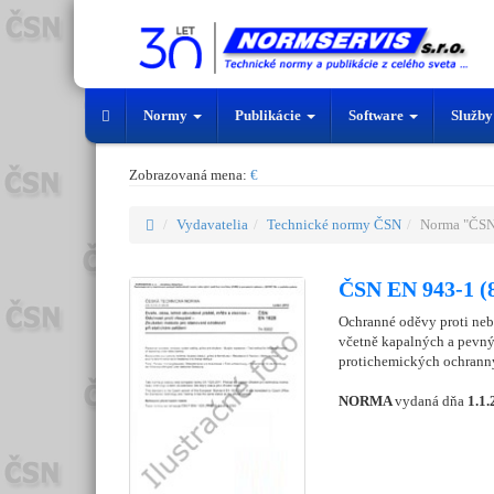
Normy
Publikácie
Software
Služb
Zobrazovaná mena:
€
Vydavatelia
Technické normy ČSN
Norma "ČSN
ČSN EN 943-1 (
Ochranné oděvy proti ne
včetně kapalných a pevný
protichemických ochranný
NORMA
vydaná dňa
1.1.