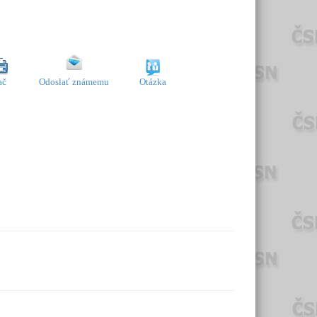
ač
Odoslať známemu
Otázka