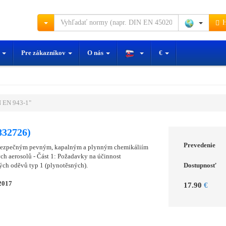
H
y
Pre zákazníkov
O nás
€
 EN 943-1"
832726)
Prevedenie
bezpečným pevným, kapalným a plynným chemikáliím
ch aerosolů - Část 1: Požadavky na účinnost
ch oděvů typ 1 (plynotěsných).
Dostupnosť
2017
17.90
€