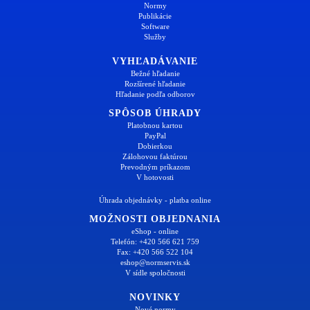
Normy
Publikácie
Software
Služby
VYHĽADÁVANIE
Bežné hľadanie
Rozšírené hľadanie
Hľadanie podľa odborov
SPÔSOB ÚHRADY
Platobnou kartou
PayPal
Dobierkou
Zálohovou faktúrou
Prevodným príkazom
V hotovosti
Úhrada objednávky - platba online
MOŽNOSTI OBJEDNANIA
eShop - online
Telefón: +420 566 621 759
Fax: +420 566 522 104
eshop@normservis.sk
V sídle spoločnosti
NOVINKY
Nové normy