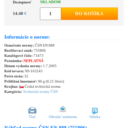
SKLADOM
Dostupnosť
14.40
€
DO KOŠÍKA
Informácie o norme:
Označenie normy:
ČSN EN 888
Rozlišovací znak:
755806
Katalógové číslo:
73473
Poznámka:
NEPLATNÁ
Dátum vydania normy:
1.7.2005
Kód tovaru:
NS-163243
Počet strán:
32
Približná hmotnosť:
96 g (0.21 libier)
Krajina:
Česká technická norma
Kategória:
Technické normy ČSN
Tlač
Odoslať známemu
Otázka
Náhľad normy ČSN EN 888 (755806)