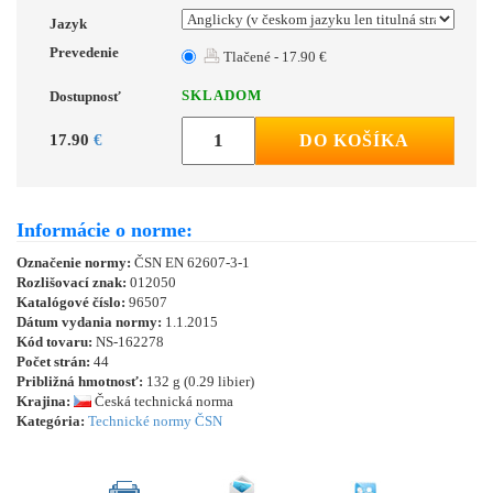
Jazyk
Prevedenie
Tlačené - 17.90 €
SKLADOM
Dostupnosť
17.90
€
DO KOŠÍKA
Informácie o norme:
Označenie normy:
ČSN EN 62607-3-1
Rozlišovací znak:
012050
Katalógové číslo:
96507
Dátum vydania normy:
1.1.2015
Kód tovaru:
NS-162278
Počet strán:
44
Približná hmotnosť:
132 g (0.29 libier)
Krajina:
Česká technická norma
Kategória:
Technické normy ČSN