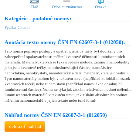
Tlač
Odoslať známemu
Otázka
Kategórie - podobné normy:
Fyzika. Chemie
Anotácia textu normy ČSN EN 62607-3-1 (012050):
Tato norma popisuje postupy a opatření, jenž by měly být dodrženy pro
zabezpečení opakovatelnosti měření kvantové účinnosti luminiscentních
materiálů. Materiály, kterých se týká uvedená metoda, zahrnují nanoobjekty
jako jsou kvantové tečky, nanofosforeskující částice, nanočástice,
nanovlákna, nanokrystaly, nanodestičky a další materiály, které je obsahují.
Tyto nanomateriály mohou být v tekutém stavu (například koloidální roztok
kvantových teček) nebo tuhém stavu (například nanovlákna obsahující
luminiscentní částice). Norma se týká jak získání relativních hodnot měřením
luminiscentních materiálů v tekutém stavu, tak získání absolutních hodnot
měřením nanomateriálů v jejich tekuté nebo tuhé formě
Náhľad normy ČSN EN 62607-3-1 (012050)
Zobraziť náhľad