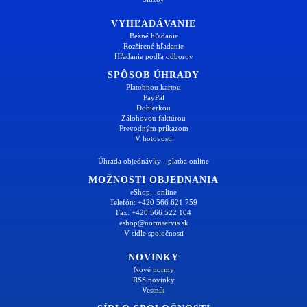
VYHĽADÁVANIE
Bežné hľadanie
Rozšírené hľadanie
Hľadanie podľa odborov
SPÔSOB ÚHRADY
Platobnou kartou
PayPal
Dobierkou
Zálohovou faktúrou
Prevodným príkazom
V hotovosti
Úhrada objednávky - platba online
MOŽNOSTI OBJEDNANIA
eShop - online
Telefón: +420 566 621 759
Fax: +420 566 522 104
eshop@normservis.sk
V sídle spoločnosti
NOVINKY
Nové normy
RSS novinky
Vestník