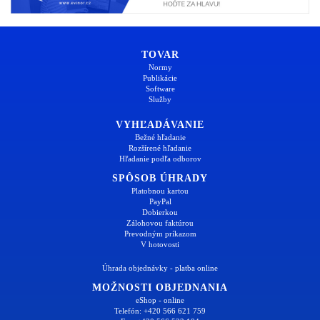
TOVAR
Normy
Publikácie
Software
Služby
VYHĽADÁVANIE
Bežné hľadanie
Rozšírené hľadanie
Hľadanie podľa odborov
SPÔSOB ÚHRADY
Platobnou kartou
PayPal
Dobierkou
Zálohovou faktúrou
Prevodným príkazom
V hotovosti
Úhrada objednávky - platba online
MOŽNOSTI OBJEDNANIA
eShop - online
Telefón: +420 566 621 759