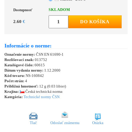
SKLADOM
Dostupnosť
2.60
€
DO KOŠÍKA
Informácie o norme:
Označenie normy:
ČSN EN 61690-1
Rozlišovací znak:
013752
Katalógové číslo:
60615
Dátum vydania normy:
1.12.2000
Kód tovaru:
NS-160842
Počet strán:
4
Približná hmotnosť:
12 g (0.03 libier)
Krajina:
Česká technická norma
Kategória:
Technické normy ČSN
Tlač
Odoslať známemu
Otázka