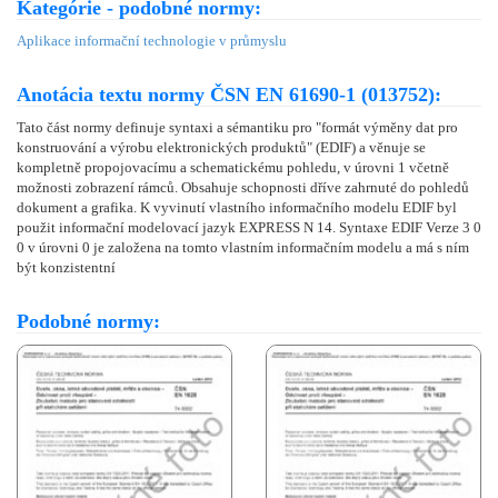
Kategórie - podobné normy:
Aplikace informační technologie v průmyslu
Anotácia textu normy ČSN EN 61690-1 (013752):
Tato část normy definuje syntaxi a sémantiku pro "formát výměny dat pro
konstruování a výrobu elektronických produktů" (EDIF) a věnuje se
kompletně propojovacímu a schematickému pohledu, v úrovni 1 včetně
možnosti zobrazení rámců. Obsahuje schopnosti dříve zahrnuté do pohledů
dokument a grafika. K vyvinutí vlastního informačního modelu EDIF byl
použit informační modelovací jazyk EXPRESS N 14. Syntaxe EDIF Verze 3 0
0 v úrovni 0 je založena na tomto vlastním informačním modelu a má s ním
být konzistentní
Podobné normy: