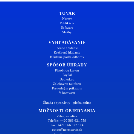
TOVAR
Normy
Publikácie
Software
Služby
VYHĽADÁVANIE
Bežné hľadanie
Rozšírené hľadanie
Hľadanie podľa odborov
SPÔSOB ÚHRADY
Platobnou kartou
PayPal
Dobierkou
Zálohovou faktúrou
Prevodným príkazom
V hotovosti
Úhrada objednávky - platba online
MOŽNOSTI OBJEDNANIA
eShop - online
Telefón: +420 566 621 759
Fax: +420 566 522 104
eshop@normservis.sk
V sídle spoločnosti