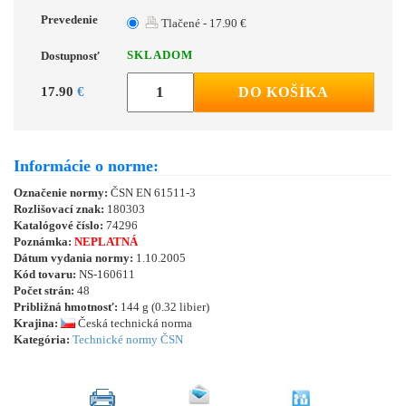
Prevedenie
Tlačené - 17.90 €
SKLADOM
Dostupnosť
17.90
€
DO KOŠÍKA
Informácie o norme:
Označenie normy:
ČSN EN 61511-3
Rozlišovací znak:
180303
Katalógové číslo:
74296
Poznámka:
NEPLATNÁ
Dátum vydania normy:
1.10.2005
Kód tovaru:
NS-160611
Počet strán:
48
Približná hmotnosť:
144 g (0.32 libier)
Krajina:
Česká technická norma
Kategória:
Technické normy ČSN