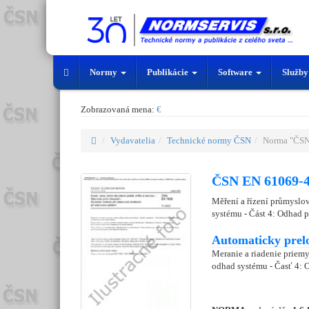
Normy
Publikácie
Software
Služb
Zobrazovaná mena:
€
Vydavatelia
Technické normy ČSN
Norma "ČSN
ČSN EN 61069-4
Měření a řízení průmyslo
systému - Část 4: Odhad p
Automaticky prel
Meranie a riadenie priemy
odhad systému - Časť 4: 