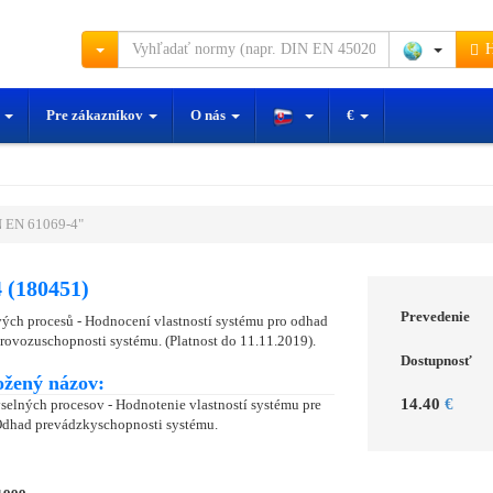
H
y
Pre zákazníkov
O nás
€
 EN 61069-4"
 (180451)
Prevedenie
vých procesů - Hodnocení vlastností systému pro odhad
rovozuschopnosti systému. (Platnost do 11.11.2019).
Dostupnosť
ožený názov:
14.40
€
selných procesov - Hodnotenie vlastností systému pre
Odhad prevádzkyschopnosti systému.