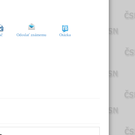
ač
Odoslať známemu
Otázka