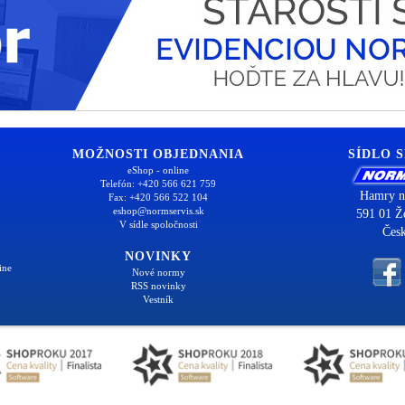
MOŽNOSTI OBJEDNANIA
SÍDLO 
eShop - online
Telefón: +420 566 621 759
Hamry n
Fax: +420 566 522 104
eshop@normservis.sk
591 01 Ž
V sídle spoločnosti
Česk
NOVINKY
ine
Nové normy
RSS novinky
Vestník