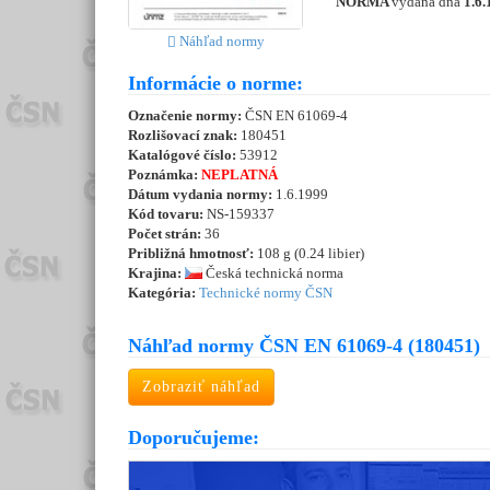
NORMA
vydaná dňa
1.6.
Náhľad normy
Informácie o norme:
Označenie normy:
ČSN EN 61069-4
Rozlišovací znak:
180451
Katalógové číslo:
53912
Poznámka:
NEPLATNÁ
Dátum vydania normy:
1.6.1999
Kód tovaru:
NS-159337
Počet strán:
36
Približná hmotnosť:
108 g (0.24 libier)
Krajina:
Česká technická norma
Kategória:
Technické normy ČSN
Náhľad normy ČSN EN 61069-4 (180451)
Zobraziť náhľad
Doporučujeme: