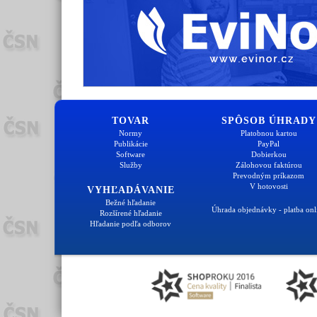
TOVAR
SPÔSOB ÚHRADY
Normy
Platobnou kartou
Publikácie
PayPal
Software
Dobierkou
Služby
Zálohovou faktúrou
Prevodným príkazom
V hotovosti
VYHĽADÁVANIE
Bežné hľadanie
Úhrada objednávky - platba onl
Rozšírené hľadanie
Hľadanie podľa odborov