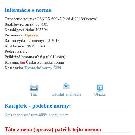
Informácie o norme:
Označenie normy:
ČSN EN 60947-2-ed.4:2018/Oprava1
Rozlišovací znak:
354101
Katalógové číslo:
505594
Poznámka:
Oprava
Dátum vydania normy:
1.8.2018
Kód tovaru:
NS-855543
Počet strán:
2
Približná hmotnosť:
6 g (0.01 libier)
Krajina:
Česká technická norma
Kategória:
Technické normy ČSN
Tlač
Odoslať známemu
Otázka
Kategórie - podobné normy:
Nízkonapěťové rozváděče a regulátory
Táto zmena (oprava) patrí k tejto norme: