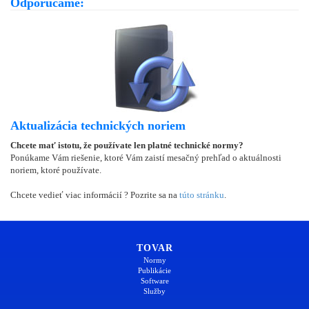
Odporúčame:
Aktualizácia technických noriem
Chcete mať istotu, že používate len platné technické normy?
Ponúkame Vám riešenie, ktoré Vám zaistí mesačný prehľad o aktuálnosti
noriem, ktoré používate.
Chcete vedieť viac informácií ? Pozrite sa na
túto stránku
.
TOVAR
Normy
Publikácie
Software
Služby