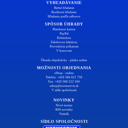
VYHĽADÁVANIE
Bežné hľadanie
Rozšírené hľadanie
Hľadanie podľa odborov
SPÔSOB ÚHRADY
Platobnou kartou
PayPal
Dobierkou
Zálohovou faktúrou
Prevodným príkazom
V hotovosti
Úhrada objednávky - platba online
MOŽNOSTI OBJEDNANIA
eShop - online
Telefón: +420 566 621 759
Fax: +420 566 522 104
eshop@normservis.sk
V sídle spoločnosti
NOVINKY
Nové normy
RSS novinky
Vestník
SÍDLO SPOLOČNOSTI