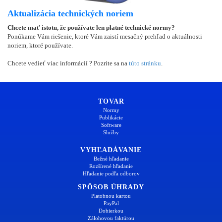
Aktualizácia technických noriem
Chcete mať istotu, že používate len platné technické normy?
Ponúkame Vám riešenie, ktoré Vám zaistí mesačný prehľad o aktuálnosti
noriem, ktoré používate.
Chcete vedieť viac informácií ? Pozrite sa na
túto stránku
.
TOVAR
Normy
Publikácie
Software
Služby
VYHĽADÁVANIE
Bežné hľadanie
Rozšírené hľadanie
Hľadanie podľa odborov
SPÔSOB ÚHRADY
Platobnou kartou
PayPal
Dobierkou
Zálohovou faktúrou