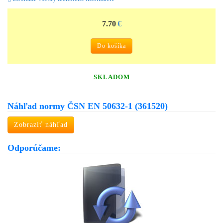
7.70
€
Do košíka
SKLADOM
Náhľad normy ČSN EN 50632-1 (361520)
Zobraziť náhľad
Odporúčame: