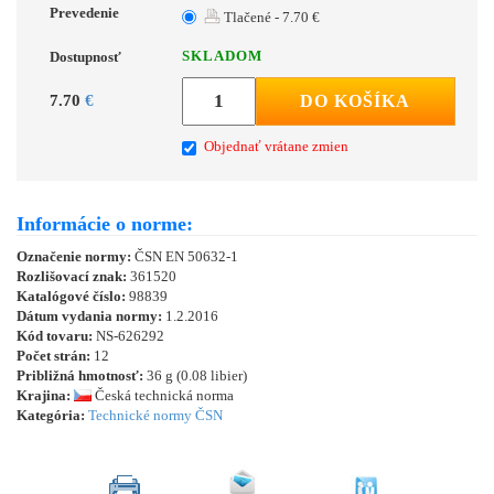
Prevedenie
Tlačené - 7.70 €
SKLADOM
Dostupnosť
7.70
€
DO KOŠÍKA
Objednať vrátane zmien
Informácie o norme:
Označenie normy:
ČSN EN 50632-1
Rozlišovací znak:
361520
Katalógové číslo:
98839
Dátum vydania normy:
1.2.2016
Kód tovaru:
NS-626292
Počet strán:
12
Približná hmotnosť:
36 g (0.08 libier)
Krajina:
Česká technická norma
Kategória:
Technické normy ČSN