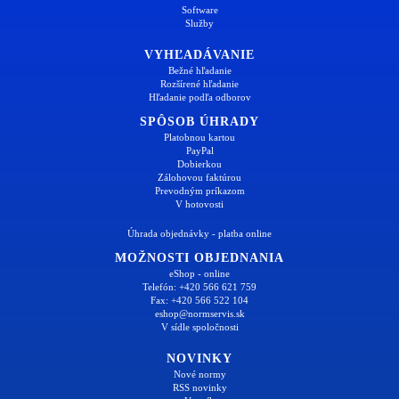
Software
Služby
VYHĽADÁVANIE
Bežné hľadanie
Rozšírené hľadanie
Hľadanie podľa odborov
SPÔSOB ÚHRADY
Platobnou kartou
PayPal
Dobierkou
Zálohovou faktúrou
Prevodným príkazom
V hotovosti
Úhrada objednávky - platba online
MOŽNOSTI OBJEDNANIA
eShop - online
Telefón: +420 566 621 759
Fax: +420 566 522 104
eshop@normservis.sk
V sídle spoločnosti
NOVINKY
Nové normy
RSS novinky