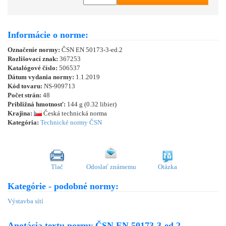
Informácie o norme:
Označenie normy:
ČSN EN 50173-3-ed.2
Rozlišovací znak:
367253
Katalógové číslo:
506537
Dátum vydania normy:
1.1.2019
Kód tovaru:
NS-909713
Počet strán:
48
Približná hmotnosť:
144 g (0.32 libier)
Krajina:
Česká technická norma
Kategória:
Technické normy ČSN
Tlač
Odoslať známemu
Otázka
Kategórie - podobné normy:
Výstavba sítí
Anotácia textu normy ČSN EN 50173-3-ed.2