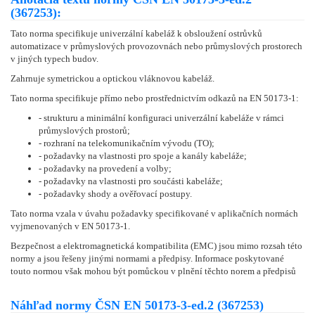
(367253):
Tato norma specifikuje univerzální kabeláž k obsloužení ostrůvků
automatizace v průmyslových provozovnách nebo průmyslových prostorech
v jiných typech budov.
Zahrnuje symetrickou a optickou vláknovou kabeláž.
Tato norma specifikuje přímo nebo prostřednictvím odkazů na EN 50173-1:
- strukturu a minimální konfiguraci univerzální kabeláže v rámci
průmyslových prostorů;
- rozhraní na telekomunikačním vývodu (TO);
- požadavky na vlastnosti pro spoje a kanály kabeláže;
- požadavky na provedení a volby;
- požadavky na vlastnosti pro součásti kabeláže;
- požadavky shody a ověřovací postupy.
Tato norma vzala v úvahu požadavky specifikované v aplikačních normách
vyjmenovaných v EN 50173-1.
Bezpečnost a elektromagnetická kompatibilita (EMC) jsou mimo rozsah této
normy a jsou řešeny jinými normami a předpisy. Informace poskytované
touto normou však mohou být pomůckou v plnění těchto norem a předpisů
Náhľad normy ČSN EN 50173-3-ed.2 (367253)