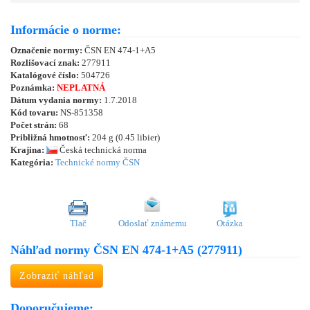
Informácie o norme:
Označenie normy:
ČSN EN 474-1+A5
Rozlišovací znak:
277911
Katalógové číslo:
504726
Poznámka:
NEPLATNÁ
Dátum vydania normy:
1.7.2018
Kód tovaru:
NS-851358
Počet strán:
68
Približná hmotnosť:
204 g (0.45 libier)
Krajina:
Česká technická norma
Kategória:
Technické normy ČSN
Tlač
Odoslať známemu
Otázka
Náhľad normy ČSN EN 474-1+A5 (277911)
Zobraziť náhľad
Doporučujeme: