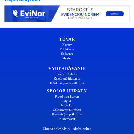
TOVAR
Normy
Publikácie
Software
Služby
VYHĽADÁVANIE
Bežné hľadanie
Rozšírené hľadanie
Hľadanie podľa odborov
SPÔSOB ÚHRADY
Platobnou kartou
PayPal
Dobierkou
Zálohovou faktúrou
Prevodným príkazom
V hotovosti
Úhrada objednávky - platba online