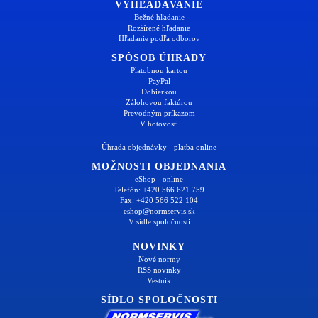
VYHĽADÁVANIE
Bežné hľadanie
Rozšírené hľadanie
Hľadanie podľa odborov
SPÔSOB ÚHRADY
Platobnou kartou
PayPal
Dobierkou
Zálohovou faktúrou
Prevodným príkazom
V hotovosti
Úhrada objednávky - platba online
MOŽNOSTI OBJEDNANIA
eShop - online
Telefón: +420 566 621 759
Fax: +420 566 522 104
eshop@normservis.sk
V sídle spoločnosti
NOVINKY
Nové normy
RSS novinky
Vestník
SÍDLO SPOLOČNOSTI