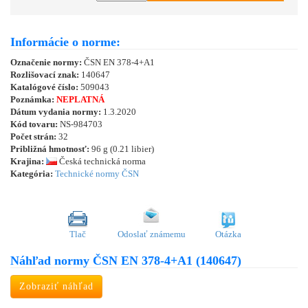
Informácie o norme:
Označenie normy:
ČSN EN 378-4+A1
Rozlišovací znak:
140647
Katalógové číslo:
509043
Poznámka:
NEPLATNÁ
Dátum vydania normy:
1.3.2020
Kód tovaru:
NS-984703
Počet strán:
32
Približná hmotnosť:
96 g (0.21 libier)
Krajina:
Česká technická norma
Kategória:
Technické normy ČSN
Tlač
Odoslať známemu
Otázka
Náhľad normy ČSN EN 378-4+A1 (140647)
Zobraziť náhľad