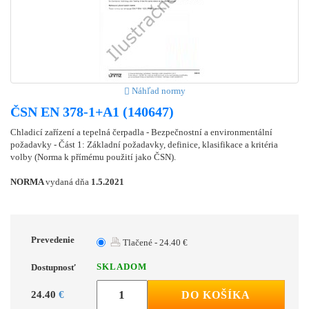
Náhľad normy
ČSN EN 378-1+A1 (140647)
Chladicí zařízení a tepelná čerpadla - Bezpečnostní a environmentální
požadavky - Část 1: Základní požadavky, definice, klasifikace a kritéria
volby (Norma k přímému použití jako ČSN).
NORMA
vydaná dňa
1.5.2021
Prevedenie
Tlačené - 24.40 €
SKLADOM
Dostupnosť
24.40
€
DO KOŠÍKA