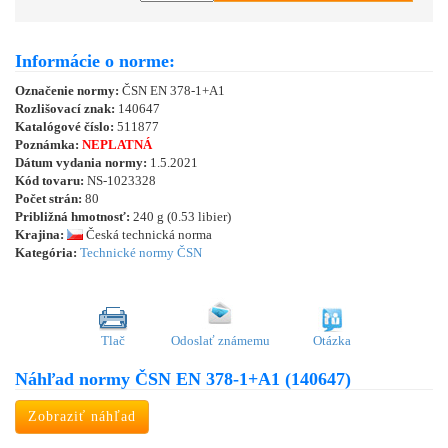
Informácie o norme:
Označenie normy:
ČSN EN 378-1+A1
Rozlišovací znak:
140647
Katalógové číslo:
511877
Poznámka:
NEPLATNÁ
Dátum vydania normy:
1.5.2021
Kód tovaru:
NS-1023328
Počet strán:
80
Približná hmotnosť:
240 g (0.53 libier)
Krajina:
Česká technická norma
Kategória:
Technické normy ČSN
Tlač
Odoslať známemu
Otázka
Náhľad normy ČSN EN 378-1+A1 (140647)
Zobraziť náhľad