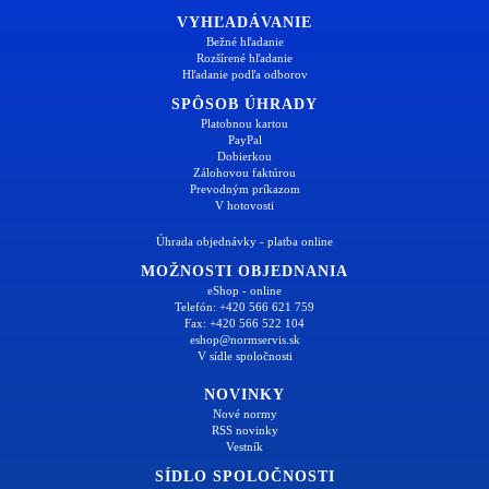
VYHĽADÁVANIE
Bežné hľadanie
Rozšírené hľadanie
Hľadanie podľa odborov
SPÔSOB ÚHRADY
Platobnou kartou
PayPal
Dobierkou
Zálohovou faktúrou
Prevodným príkazom
V hotovosti
Úhrada objednávky - platba online
MOŽNOSTI OBJEDNANIA
eShop - online
Telefón: +420 566 621 759
Fax: +420 566 522 104
eshop@normservis.sk
V sídle spoločnosti
NOVINKY
Nové normy
RSS novinky
Vestník
SÍDLO SPOLOČNOSTI