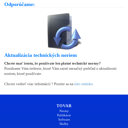
Odporúčame:
Aktualizácia technických noriem
Chcete mať istotu, že používate len platné technické normy?
Ponúkame Vám riešenie, ktoré Vám zaistí mesačný prehľad o aktuálnosti
noriem, ktoré používate.
Chcete vedieť viac informácií ? Pozrite sa na
túto stránku
.
TOVAR
Normy
Publikácie
Software
Služby