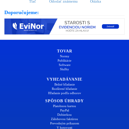
Tlač
Odoslať známemu
Otázka
Doporučujeme:
TOVAR
Normy
Publikácie
Software
Služby
VYHĽADÁVANIE
Bežné hľadanie
Rozšírené hľadanie
Hľadanie podľa odborov
SPÔSOB ÚHRADY
Platobnou kartou
PayPal
Dobierkou
Zálohovou faktúrou
Prevodným príkazom
V hotovosti