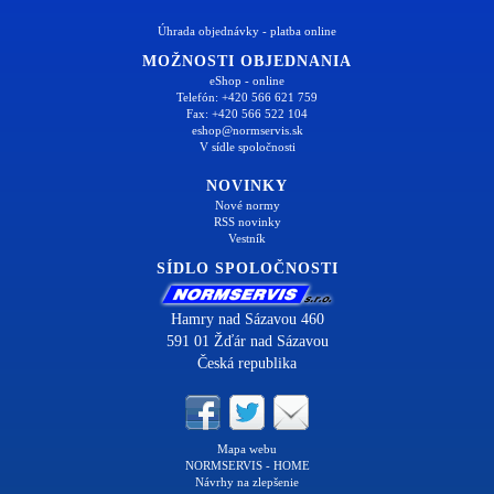
Úhrada objednávky - platba online
MOŽNOSTI OBJEDNANIA
eShop - online
Telefón: +420 566 621 759
Fax: +420 566 522 104
eshop@normservis.sk
V sídle spoločnosti
NOVINKY
Nové normy
RSS novinky
Vestník
SÍDLO SPOLOČNOSTI
Hamry nad Sázavou 460
591 01 Žďár nad Sázavou
Česká republika
Mapa webu
NORMSERVIS - HOME
Návrhy na zlepšenie