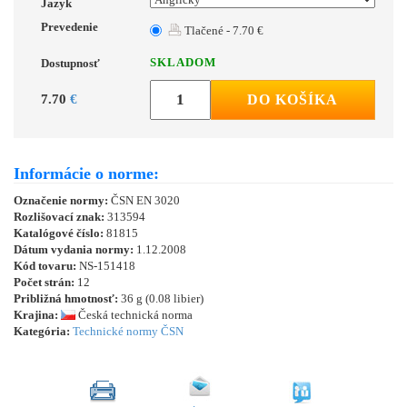
Jazyk
Prevedenie
Tlačené - 7.70 €
SKLADOM
Dostupnosť
7.70
€
DO KOŠÍKA
Informácie o norme:
Označenie normy:
ČSN EN 3020
Rozlišovací znak:
313594
Katalógové číslo:
81815
Dátum vydania normy:
1.12.2008
Kód tovaru:
NS-151418
Počet strán:
12
Približná hmotnosť:
36 g (0.08 libier)
Krajina:
Česká technická norma
Kategória:
Technické normy ČSN