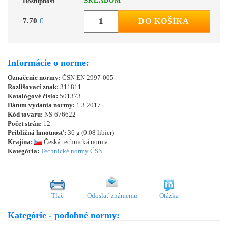
SKLADOM
Dostupnosť
7.70
€
DO KOŠÍKA
Informácie o norme:
Označenie normy:
ČSN EN 2997-005
Rozlišovací znak:
311811
Katalógové číslo:
501373
Dátum vydania normy:
1.3.2017
Kód tovaru:
NS-676622
Počet strán:
12
Približná hmotnosť:
36 g (0.08 libier)
Krajina:
Česká technická norma
Kategória:
Technické normy ČSN
Tlač
Odoslať známemu
Otázka
Kategórie - podobné normy: