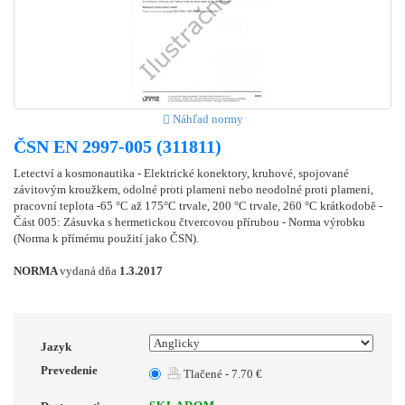
Náhľad normy
ČSN EN 2997-005 (311811)
Letectví a kosmonautika - Elektrické konektory, kruhové, spojované
závitovým kroužkem, odolné proti plameni nebo neodolné proti plameni,
pracovní teplota -65 °C až 175°C trvale, 200 °C trvale, 260 °C krátkodobě -
Část 005: Zásuvka s hermetickou čtvercovou přírubou - Norma výrobku
(Norma k přímému použití jako ČSN).
NORMA
vydaná dňa
1.3.2017
Jazyk
Prevedenie
Tlačené - 7.70 €