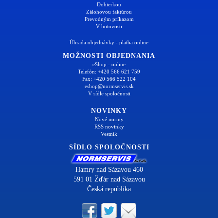
Dobierkou
Zálohovou faktúrou
Prevodným príkazom
V hotovosti
Úhrada objednávky - platba online
MOŽNOSTI OBJEDNANIA
eShop - online
Telefón: +420 566 621 759
Fax: +420 566 522 104
eshop@normservis.sk
V sídle spoločnosti
NOVINKY
Nové normy
RSS novinky
Vestník
SÍDLO SPOLOČNOSTI
Hamry nad Sázavou 460
591 01 Žďár nad Sázavou
Česká republika