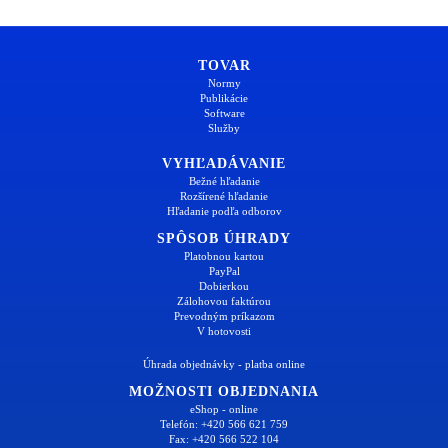
TOVAR
Normy
Publikácie
Software
Služby
VYHĽADÁVANIE
Bežné hľadanie
Rozšírené hľadanie
Hľadanie podľa odborov
SPÔSOB ÚHRADY
Platobnou kartou
PayPal
Dobierkou
Zálohovou faktúrou
Prevodným príkazom
V hotovosti
Úhrada objednávky - platba online
MOŽNOSTI OBJEDNANIA
eShop - online
Telefón: +420 566 621 759
Fax: +420 566 522 104