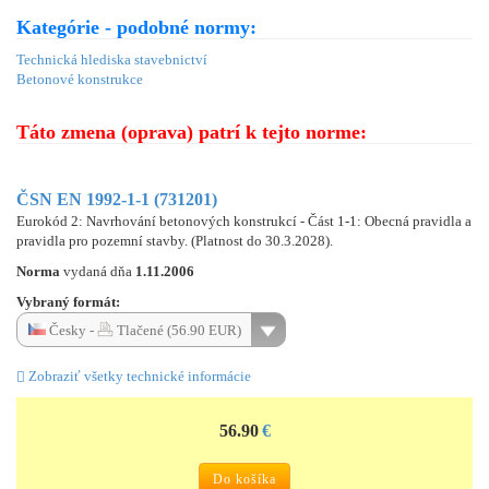
Kategórie - podobné normy:
Technická hlediska stavebnictví
Betonové konstrukce
Táto zmena (oprava) patrí k tejto norme:
ČSN EN 1992-1-1 (731201)
Eurokód 2: Navrhování betonových konstrukcí - Část 1-1: Obecná pravidla a
pravidla pro pozemní stavby. (Platnost do 30.3.2028).
Norma
vydaná dňa
1.11.2006
Vybraný formát:
Česky -
Tlačené (56.90 EUR)
Zobraziť všetky technické informácie
56.90
€
Do košíka