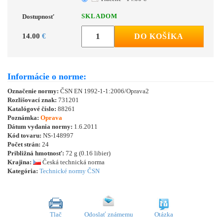
SKLADOM
Dostupnosť
14.00
€
DO KOŠÍKA
Informácie o norme:
Označenie normy:
ČSN EN 1992-1-1:2006/Oprava2
Rozlišovací znak:
731201
Katalógové číslo:
88261
Poznámka:
Oprava
Dátum vydania normy:
1.6.2011
Kód tovaru:
NS-148997
Počet strán:
24
Približná hmotnosť:
72 g (0.16 libier)
Krajina:
Česká technická norma
Kategória:
Technické normy ČSN
Tlač
Odoslať známemu
Otázka