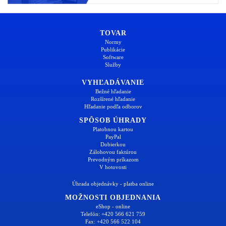
TOVAR
Normy
Publikácie
Software
Služby
VYHĽADÁVANIE
Bežné hľadanie
Rozšírené hľadanie
Hľadanie podľa odborov
SPÔSOB ÚHRADY
Platobnou kartou
PayPal
Dobierkou
Zálohovou faktúrou
Prevodným príkazom
V hotovosti
Úhrada objednávky - platba online
MOŽNOSTI OBJEDNANIA
eShop - online
Telefón: +420 566 621 759
Fax: +420 566 522 104