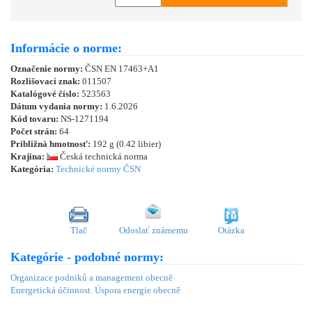
Informácie o norme:
Označenie normy:
ČSN EN 17463+A1
Rozlišovací znak:
011507
Katalógové číslo:
523563
Dátum vydania normy:
1.6.2026
Kód tovaru:
NS-1271194
Počet strán:
64
Približná hmotnosť:
192 g (0.42 libier)
Krajina:
Česká technická norma
Kategória:
Technické normy ČSN
Tlač
Odoslať známemu
Otázka
Kategórie - podobné normy:
Organizace podniků a management obecně
Energetická účinnost. Úspora energie obecně