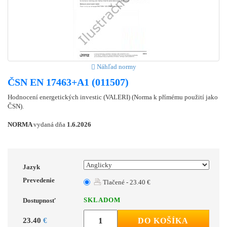
Náhľad normy
ČSN EN 17463+A1 (011507)
Hodnocení energetických investic (VALERI) (Norma k přímému použití jako
ČSN).
NORMA
vydaná dňa
1.6.2026
Jazyk
Prevedenie
Tlačené - 23.40 €
SKLADOM
Dostupnosť
23.40
€
DO KOŠÍKA