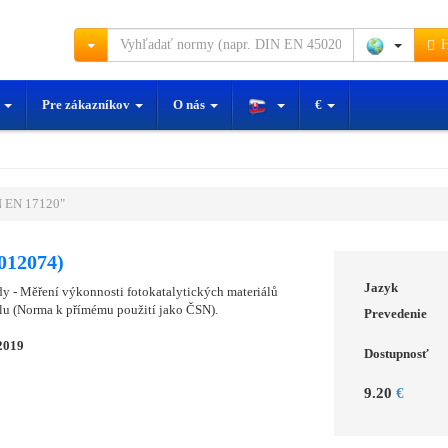
H
y
Pre zákazníkov
O nás
€
 EN 17120"
012074)
Jazyk
dy - Měření výkonnosti fotokatalytických materiálů
lu (Norma k přímému použití jako ČSN).
Prevedenie
2019
Dostupnosť
9.20
€