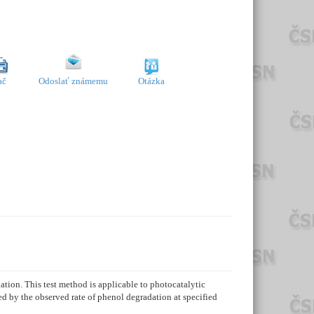
ač
Odoslať známemu
Otázka
tion. This test method is applicable to photocatalytic
sed by the observed rate of phenol degradation at specified