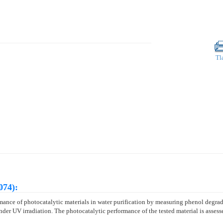
Tl
074):
mance of photocatalytic materials in water purification by measuring phenol degrada
under UV irradiation. The photocatalytic performance of the tested material is asses