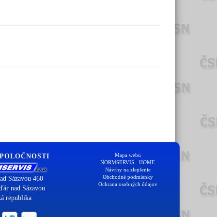
Mapa webu
SPOLOČNOSTI
NORMSERVIS - HOME
Návrhy na zlepšenie
Obchodné podmienky
ad Sázavou 460
Ochrana osobných údajov
ďár nad Sázavou
á republika