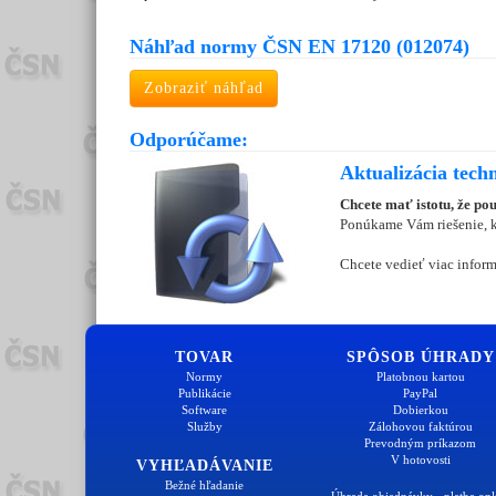
Náhľad normy ČSN EN 17120 (012074)
Zobraziť náhľad
Odporúčame:
Aktualizácia tech
Chcete mať istotu, že po
Ponúkame Vám riešenie, kt
Chcete vedieť viac inform
TOVAR
SPÔSOB ÚHRADY
Normy
Platobnou kartou
Publikácie
PayPal
Software
Dobierkou
Služby
Zálohovou faktúrou
Prevodným príkazom
V hotovosti
VYHĽADÁVANIE
Bežné hľadanie