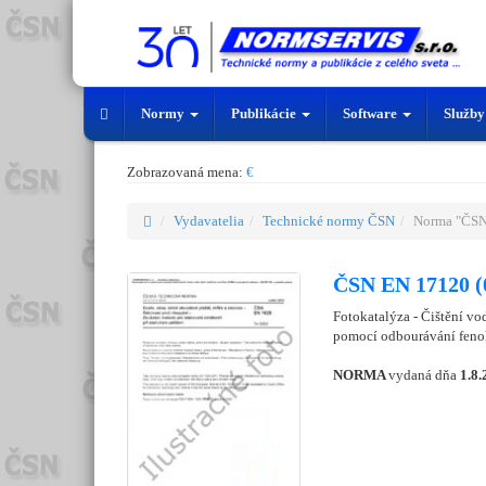
Normy
Publikácie
Software
Služb
Zobrazovaná mena:
€
Vydavatelia
Technické normy ČSN
Norma "ČSN
ČSN EN 17120 (
Fotokatalýza - Čištění vo
pomocí odbourávání feno
NORMA
vydaná dňa
1.8.