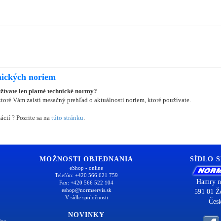
nických noriem
užívate len platné technické normy?
oré Vám zaistí mesačný prehľad o aktuálnosti noriem, ktoré používate.
ácií ? Pozrite sa na
túto stránku
.
MOŽNOSTI OBJEDNANIA
SÍDLO 
eShop - online
Telefón: +420 566 621 759
Hamry n
Fax: +420 566 522 104
eshop@normservis.sk
591 01 Ž
V sídle spoločnosti
Česk
NOVINKY