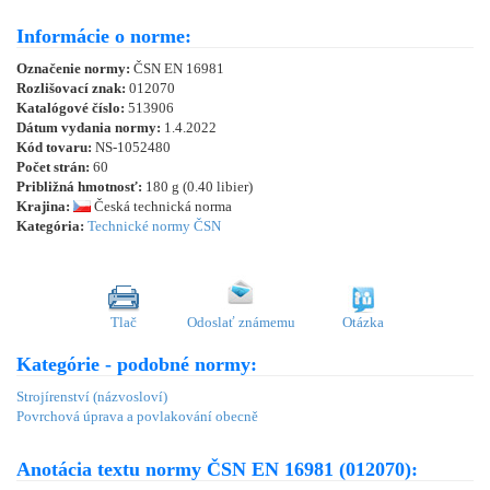
Informácie o norme:
Označenie normy:
ČSN EN 16981
Rozlišovací znak:
012070
Katalógové číslo:
513906
Dátum vydania normy:
1.4.2022
Kód tovaru:
NS-1052480
Počet strán:
60
Približná hmotnosť:
180 g (0.40 libier)
Krajina:
Česká technická norma
Kategória:
Technické normy ČSN
Tlač
Odoslať známemu
Otázka
Kategórie - podobné normy:
Strojírenství (názvosloví)
Povrchová úprava a povlakování obecně
Anotácia textu normy ČSN EN 16981 (012070):