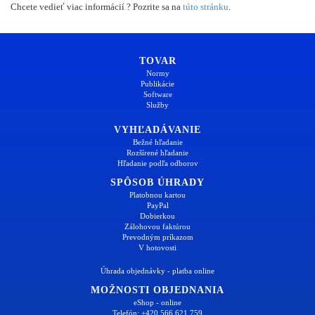
Chcete vedieť viac informácií ? Pozrite sa na
túto stránku
.
TOVAR
Normy
Publikácie
Software
Služby
VYHĽADÁVANIE
Bežné hľadanie
Rozšírené hľadanie
Hľadanie podľa odborov
SPÔSOB ÚHRADY
Platobnou kartou
PayPal
Dobierkou
Zálohovou faktúrou
Prevodným príkazom
V hotovosti
Úhrada objednávky - platba online
MOŽNOSTI OBJEDNANIA
eShop - online
Telefón: +420 566 621 759