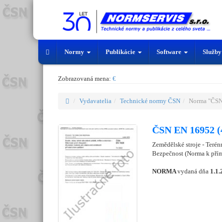
Normy
Publikácie
Software
Služb
Zobrazovaná mena:
€
Vydavatelia
Technické normy ČSN
Norma "ČSN
ČSN EN 16952 (
Zemědělské stroje - Terén
Bezpečnost (Norma k pří
NORMA
vydaná dňa
1.1.