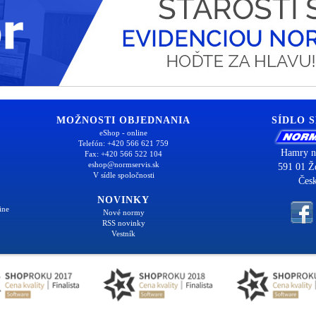
MOŽNOSTI OBJEDNANIA
SÍDLO 
eShop - online
Telefón: +420 566 621 759
Hamry n
Fax: +420 566 522 104
eshop@normservis.sk
591 01 Ž
V sídle spoločnosti
Česk
NOVINKY
ine
Nové normy
RSS novinky
Vestník