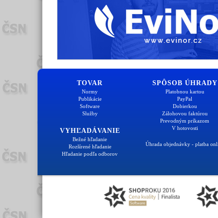
TOVAR
SPÔSOB ÚHRADY
Normy
Platobnou kartou
Publikácie
PayPal
Software
Dobierkou
Služby
Zálohovou faktúrou
Prevodným príkazom
V hotovosti
VYHĽADÁVANIE
Bežné hľadanie
Úhrada objednávky - platba onl
Rozšírené hľadanie
Hľadanie podľa odborov