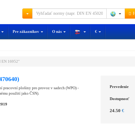
H
y
Pre zákazníkov
O nás
€
 EN 16952"
470640)
Prevedenie
ní pracovní plošiny pro provoz v sadech (WPO) -
mému použití jako ČSN).
Dostupnosť
2019
24.50
€