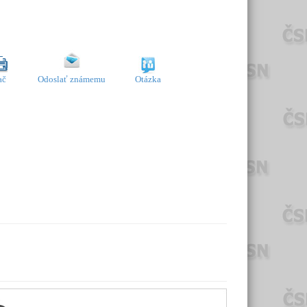
ač
Odoslať známemu
Otázka