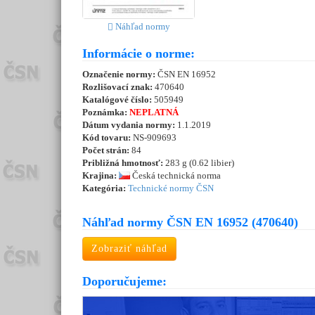
Náhľad normy
Informácie o norme:
Označenie normy:
ČSN EN 16952
Rozlišovací znak:
470640
Katalógové číslo:
505949
Poznámka:
NEPLATNÁ
Dátum vydania normy:
1.1.2019
Kód tovaru:
NS-909693
Počet strán:
84
Približná hmotnosť:
283 g (0.62 libier)
Krajina:
Česká technická norma
Kategória:
Technické normy ČSN
Náhľad normy ČSN EN 16952 (470640)
Zobraziť náhľad
Doporučujeme: