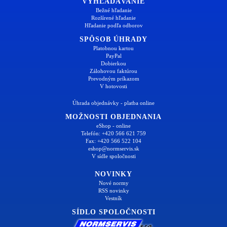
VYHĽADÁVANIE
Bežné hľadanie
Rozšírené hľadanie
Hľadanie podľa odborov
SPÔSOB ÚHRADY
Platobnou kartou
PayPal
Dobierkou
Zálohovou faktúrou
Prevodným príkazom
V hotovosti
Úhrada objednávky - platba online
MOŽNOSTI OBJEDNANIA
eShop - online
Telefón: +420 566 621 759
Fax: +420 566 522 104
eshop@normservis.sk
V sídle spoločnosti
NOVINKY
Nové normy
RSS novinky
Vestník
SÍDLO SPOLOČNOSTI