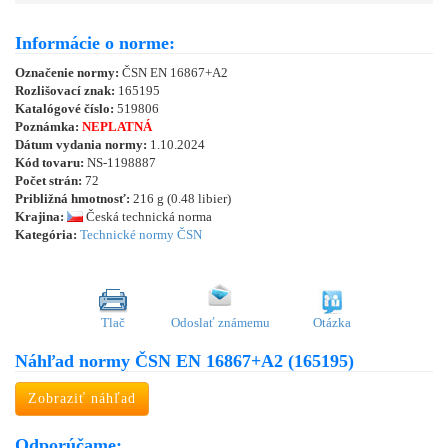
Informácie o norme:
Označenie normy:
ČSN EN 16867+A2
Rozlišovací znak:
165195
Katalógové číslo:
519806
Poznámka:
NEPLATNÁ
Dátum vydania normy:
1.10.2024
Kód tovaru:
NS-1198887
Počet strán:
72
Približná hmotnosť:
216 g (0.48 libier)
Krajina:
Česká technická norma
Kategória:
Technické normy ČSN
Tlač
Odoslať známemu
Otázka
Náhľad normy ČSN EN 16867+A2 (165195)
Zobraziť náhľad
Odporúčame: