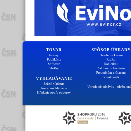
TOVAR
SPÔSOB ÚHRADY
Normy
Platobnou kartou
Publikácie
PayPal
Software
Dobierkou
Služby
Zálohovou faktúrou
Prevodným príkazom
V hotovosti
VYHĽADÁVANIE
Bežné hľadanie
Úhrada objednávky - platba onl
Rozšírené hľadanie
Hľadanie podľa odborov