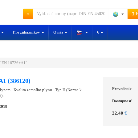
H
y
Pre zákazníkov
O nás
€
N EN 16726+A1"
1 (386120)
Prevedenie
plynem - Kvalita zemního plynu - Typ H (Norma k
).
Dostupnosť
2019
22.40
€