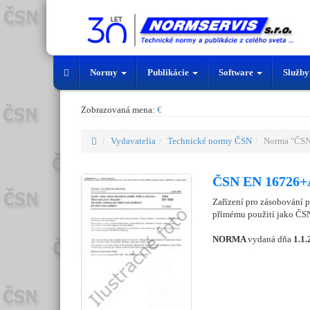
Normy
Publikácie
Software
Služb
Zobrazovaná mena:
€
Vydavatelia
Technické normy ČSN
Norma "ČS
ČSN EN 16726+A
Zařízení pro zásobování 
přímému použití jako ČSN
NORMA
vydaná dňa
1.1.