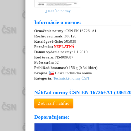
Náhľad normy
Informácie o norme:
Označenie normy:
ČSN EN 16726+A1
Rozlišovací znak:
386120
Katalógové číslo:
505939
Poznámka:
NEPLATNÁ
Dátum vydania normy:
1.1.2019
Kód tovaru:
NS-909687
Počet strán:
52
Približná hmotnosť:
156 g (0.34 libier)
Krajina:
Česká technická norma
Kategória:
Technické normy ČSN
Náhľad normy ČSN EN 16726+A1 (386120
Zobraziť náhľad
Doporučujeme: