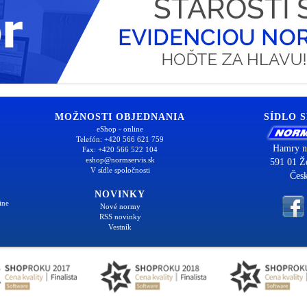
MOŽNOSTI OBJEDNANIA
SÍDLO 
eShop - online
Telefón: +420 566 621 759
Hamry n
Fax: +420 566 522 104
eshop@normservis.sk
591 01 Ž
V sídle spoločnosti
Česk
NOVINKY
ine
Nové normy
RSS novinky
Vestník