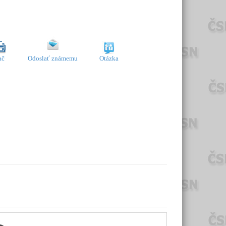
ač
Odoslať známemu
Otázka