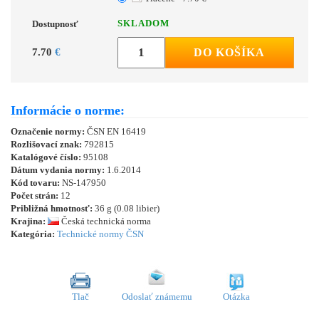
SKLADOM
Dostupnosť
7.70
€
DO KOŠÍKA
Informácie o norme:
Označenie normy:
ČSN EN 16419
Rozlišovací znak:
792815
Katalógové číslo:
95108
Dátum vydania normy:
1.6.2014
Kód tovaru:
NS-147950
Počet strán:
12
Približná hmotnosť:
36 g (0.08 libier)
Krajina:
Česká technická norma
Kategória:
Technické normy ČSN
Tlač
Odoslať známemu
Otázka