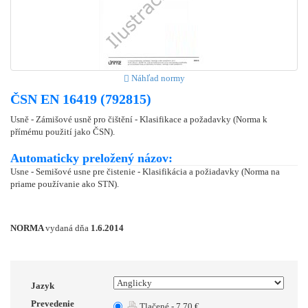
Náhľad normy
ČSN EN 16419 (792815)
Usně - Zámišové usně pro čištění - Klasifikace a požadavky (Norma k
přímému použití jako ČSN).
Automaticky preložený názov:
Usne - Semišové usne pre čistenie - Klasifikácia a požiadavky (Norma na
priame používanie ako STN).
NORMA
vydaná dňa
1.6.2014
Jazyk
Prevedenie
Tlačené - 7.70 €