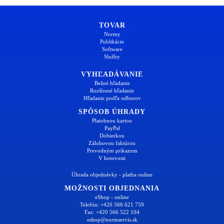
TOVAR
Normy
Publikácie
Software
Služby
VYHĽADÁVANIE
Bežné hľadanie
Rozšírené hľadanie
Hľadanie podľa odborov
SPÔSOB ÚHRADY
Platobnou kartou
PayPal
Dobierkou
Zálohovou faktúrou
Prevodným príkazom
V hotovosti
Úhrada objednávky - platba online
MOŽNOSTI OBJEDNANIA
eShop - online
Telefón: +420 566 621 759
Fax: +420 566 522 104
eshop@normservis.sk