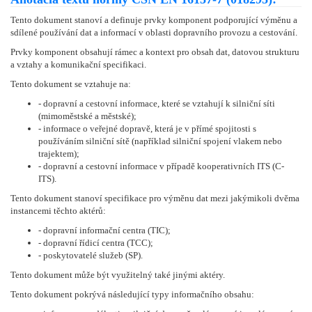
Tento dokument stanoví a definuje prvky komponent podporující výměnu a
sdílené používání dat a informací v oblasti dopravního provozu a cestování.
Prvky komponent obsahují rámec a kontext pro obsah dat, datovou strukturu
a vztahy a komunikační specifikaci.
Tento dokument se vztahuje na:
- dopravní a cestovní informace, které se vztahují k silniční síti
(mimoměstské a městské);
- informace o veřejné dopravě, která je v přímé spojitosti s
používáním silniční sítě (například silniční spojení vlakem nebo
trajektem);
- dopravní a cestovní informace v případě kooperativních ITS (C-
ITS).
Tento dokument stanoví specifikace pro výměnu dat mezi jakýmikoli dvěma
instancemi těchto aktérů:
- dopravní informační centra (TIC);
- dopravní řídicí centra (TCC);
- poskytovatelé služeb (SP).
Tento dokument může být využitelný také jinými aktéry.
Tento dokument pokrývá následující typy informačního obsahu: