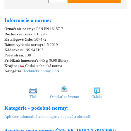
Informácie o norme:
Označenie normy:
ČSN EN 16157-7
Rozlišovací znak:
018295
Katalógové číslo:
507472
Dátum vydania normy:
1.5.2019
Kód tovaru:
NS-947105
Počet strán:
138
Približná hmotnosť:
445 g (0.98 libier)
Krajina:
Česká technická norma
Kategória:
Technické normy ČSN
Tlač
Odoslať známemu
Otázka
Kategórie - podobné normy:
Aplikace informační technologie v dopravě a obchodě
Anotácia textu normy ČSN EN 16157-7 (018295):