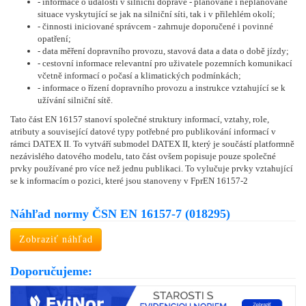
- informace o události v silniční dopravě - plánované i neplánované
situace vyskytující se jak na silniční síti, tak i v přilehlém okolí;
- činnosti iniciované správcem - zahrnuje doporučené i povinné
opatření;
- data měření dopravního provozu, stavová data a data o době jízdy;
- cestovní informace relevantní pro uživatele pozemních komunikací
včetně informací o počasí a klimatických podmínkách;
- informace o řízení dopravního provozu a instrukce vztahující se k
užívání silniční sítě.
Tato část EN 16157 stanoví společné struktury informací, vztahy, role,
atributy a související datové typy potřebné pro publikování informací v
rámci DATEX II. To vytváří submodel DATEX II, který je součástí platformně
nezávislého datového modelu, tato část ovšem popisuje pouze společné
prvky používané pro více než jednu publikaci. To vylučuje prvky vztahující
se k informacím o pozici, které jsou stanoveny v FprEN 16157-2
Náhľad normy ČSN EN 16157-7 (018295)
Zobraziť náhľad
Doporučujeme: