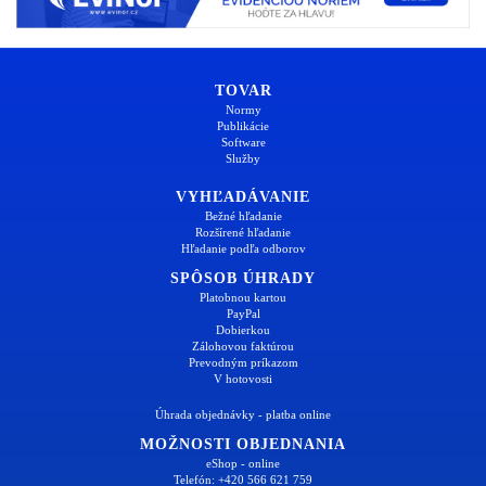
TOVAR
Normy
Publikácie
Software
Služby
VYHĽADÁVANIE
Bežné hľadanie
Rozšírené hľadanie
Hľadanie podľa odborov
SPÔSOB ÚHRADY
Platobnou kartou
PayPal
Dobierkou
Zálohovou faktúrou
Prevodným príkazom
V hotovosti
Úhrada objednávky - platba online
MOŽNOSTI OBJEDNANIA
eShop - online
Telefón: +420 566 621 759