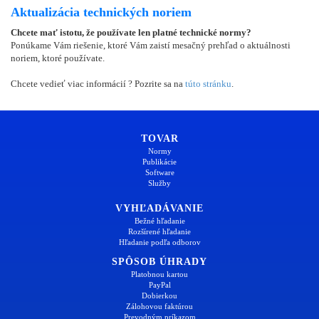
Aktualizácia technických noriem
Chcete mať istotu, že používate len platné technické normy?
Ponúkame Vám riešenie, ktoré Vám zaistí mesačný prehľad o aktuálnosti
noriem, ktoré používate.
Chcete vedieť viac informácií ? Pozrite sa na
túto stránku
.
TOVAR
Normy
Publikácie
Software
Služby
VYHĽADÁVANIE
Bežné hľadanie
Rozšírené hľadanie
Hľadanie podľa odborov
SPÔSOB ÚHRADY
Platobnou kartou
PayPal
Dobierkou
Zálohovou faktúrou
Prevodným príkazom