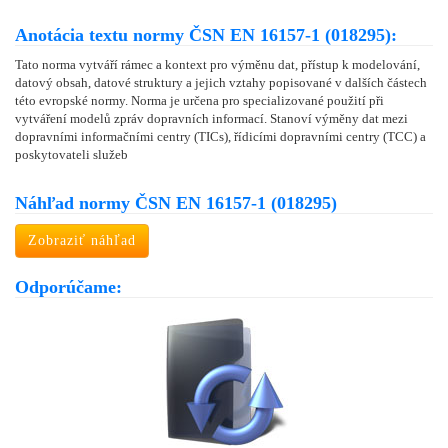
Anotácia textu normy ČSN EN 16157-1 (018295):
Tato norma vytváří rámec a kontext pro výměnu dat, přístup k modelování,
datový obsah, datové struktury a jejich vztahy popisované v dalších částech
této evropské normy. Norma je určena pro specializované použití při
vytváření modelů zpráv dopravních informací. Stanoví výměny dat mezi
dopravními informačními centry (TICs), řídicími dopravními centry (TCC) a
poskytovateli služeb
Náhľad normy ČSN EN 16157-1 (018295)
Zobraziť náhľad
Odporúčame: