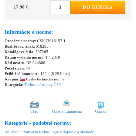
17.90
€
DO KOŠÍKA
Informácie o norme:
Označenie normy:
ČSN EN 16157-1
Rozlišovací znak:
018295
Katalógové číslo:
507265
Dátum vydania normy:
1.4.2019
Kód tovaru:
NS-944880
Počet strán:
44
Približná hmotnosť:
132 g (0.29 libier)
Krajina:
Česká technická norma
Kategória:
Technické normy ČSN
Tlač
Odoslať známemu
Otázka
Kategórie - podobné normy:
Aplikace informační technologie v dopravě a obchodě