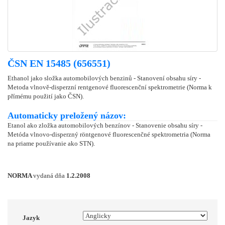
ČSN EN 15485 (656551)
Ethanol jako složka automobilových benzinů - Stanovení obsahu síry -
Metoda vlnově-disperzní rentgenové fluorescenční spektrometrie (Norma k
přímému použití jako ČSN).
Automaticky preložený názov:
Etanol ako zložka automobilových benzínov - Stanovenie obsahu síry -
Metóda vlnovo-disperzný röntgenové fluorescenčné spektrometria (Norma
na priame používanie ako STN).
NORMA
vydaná dňa
1.2.2008
Jazyk