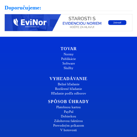
Doporučujeme:
TOVAR
Normy
Publikácie
Software
Služby
VYHĽADÁVANIE
Bežné hľadanie
Rozšírené hľadanie
Hľadanie podľa odborov
SPÔSOB ÚHRADY
Platobnou kartou
PayPal
Dobierkou
Zálohovou faktúrou
Prevodným príkazom
V hotovosti