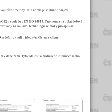
žívají různé metody. Tato norma je souhrnně nazývá
8 WG12 v souladu s EN ISO 14814. Tato norma na pokrádežové
važovány za základní technologické bloky pro aplikaci
 a definic kvůli následným částem s cílem:
onům v dané zemi. Tyto události a přidružené informace mohou