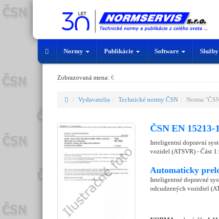
Normy
Publikácie
Software
Služb
Zobrazovaná mena:
€
Vydavatelia
Technické normy ČSN
Norma "ČSN
ČSN EN 15213-1
Inteligentní dopravní sy
vozidel (ATSVR) - Část 1:
Automaticky prel
Inteligentné dopravné sy
odcudzených vozidiel (AT