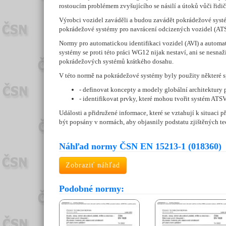
rostoucím problémem zvyšujícího se násilí a útoků vůči řidi
Výrobci vozidel zaváděli a budou zavádět pokrádežové systém
pokrádežové systémy pro navrácení odcizených vozidel (AT
Normy pro automatickou identifikaci vozidel (AVI) a autom
systémy se proti této práci WG12 nijak nestaví, ani se nes
pokrádežových systémů krátkého dosahu.
V této normě na pokrádežové systémy byly použity některé sp
- definovat koncepty a modely globální architektury 
- identifikovat prvky, které mohou tvořit systém ATS
Události a přidružené informace, které se vztahují k situaci
být popsány v normách, aby objasnily podstatu zjištěných t
Náhľad normy ČSN EN 15213-1 (018360)
Zobraziť náhľad
Podobné normy: