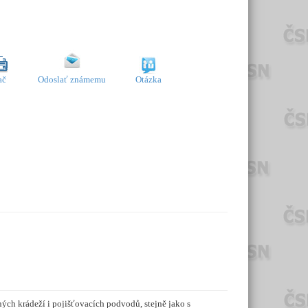
ač
Odoslať známemu
Otázka
ných krádeží i pojišťovacích podvodů, stejně jako s