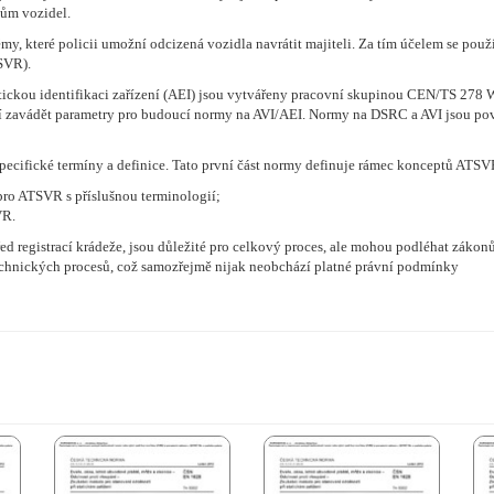
čům vozidel.
y, které policii umožní odcizená vozidla navrátit majiteli. Za tím účelem se pou
SVR).
atickou identifikaci zařízení (AEI) jsou vytvářeny pracovní skupinou CEN/TS 27
naží zavádět parametry pro budoucí normy na AVI/AEI. Normy na DSRC a AVI jsou po
ecifické termíny a definice. Tato první část normy definuje rámec konceptů ATSVR
pro ATSVR s příslušnou terminologií;
VR.
 před registrací krádeže, jsou důležité pro celkový proces, ale mohou podléhat zák
echnických procesů, což samozřejmě nijak neobchází platné právní podmínky