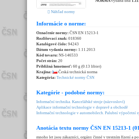
NORMA
vydaná dňa
1.11
Náhľad normy
Informácie o norme:
Označenie normy:
ČSN EN 15213-1
Rozlišovací znak:
018360
Katalógové číslo:
94243
Dátum vydania normy:
1.11.2013
Kód tovaru:
NS-146533
Počet strán:
20
Približná hmotnosť:
60 g (0.13 libier)
Krajina:
Česká technická norma
Kategória:
Technické normy ČSN
Kategórie - podobné normy:
Informační technika. Kancelářské stroje (názvosloví)
Aplikace informační technologie v dopravě a obchodě
Informační technologie v automobilech. Palubní výpočetní 
Anotácia textu normy ČSN EN 15213-1 (0
mnoho let jsou zákazníci, orgány činné v trestním řízení a p