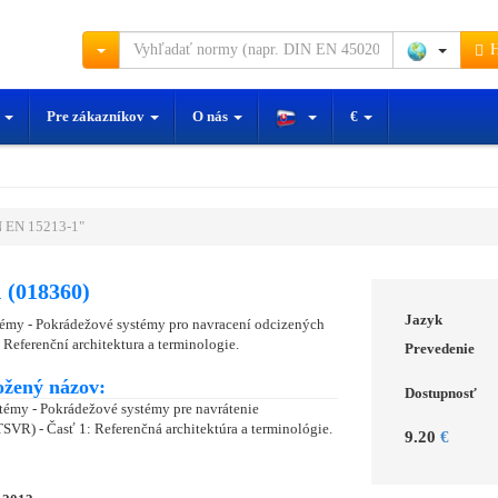
H
y
Pre zákazníkov
O nás
€
 EN 15213-1"
 (018360)
Jazyk
stémy - Pokrádežové systémy pro navracení odcizených
 Referenční architektura a terminologie.
Prevedenie
ožený názov:
Dostupnosť
stémy - Pokrádežové systémy pre navrátenie
SVR) - Časť 1: Referenčná architektúra a terminológie.
9.20
€