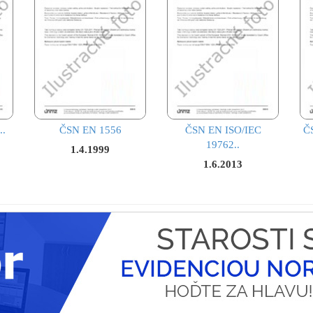
..
ČSN EN 1556
ČSN EN ISO/IEC
Č
19762..
1.4.1999
1.6.2013