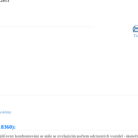
.2013
Tl
systémy
18360):
ojišťovny konfrontováni se stále se zvyšujícím počtem odcizených vozidel - skuteč