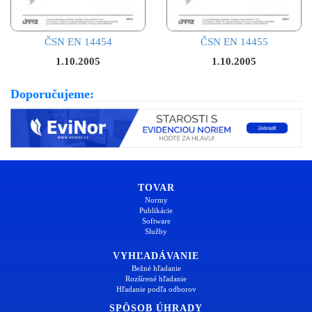
ČSN EN 14454
ČSN EN 14455
1.10.2005
1.10.2005
Doporučujeme:
TOVAR
Normy
Publikácie
Software
Služby
VYHĽADÁVANIE
Bežné hľadanie
Rozšírené hľadanie
Hľadanie podľa odborov
SPÔSOB ÚHRADY