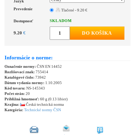
Jazyk
Prevedenie
Tlačené - 9.20 €
SKLADOM
Dostupnosť
9.20
€
DO KOŠÍKA
Informácie o norme:
Označenie normy:
ČSN EN 14452
Rozlišovací znak:
755414
Katalógové číslo:
73942
Dátum vydania normy:
1.10.2005
Kód tovaru:
NS-145343
Počet strán:
20
Približná hmotnosť:
60 g (0.13 libier)
Krajina:
Česká technická norma
Kategória:
Technické normy ČSN