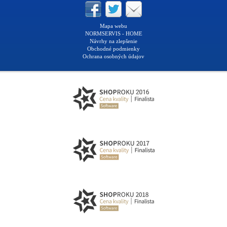
Mapa webu
NORMSERVIS - HOME
Návrhy na zlepšenie
Obchodné podmienky
Ochrana osobných údajov