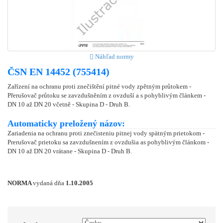
Náhľad normy
ČSN EN 14452 (755414)
Zařízení na ochranu proti znečištění pitné vody zpětným průtokem -
Přerušovač průtoku se zavzdušněním z ovzduší a s pohyblivým článkem -
DN 10 až DN 20 včetně - Skupina D - Druh B.
Automaticky preložený názov:
Zariadenia na ochranu proti znečisteniu pitnej vody spätným prietokom -
Prerušovač prietoku sa zavzdušnením z ovzdušia as pohyblivým článkom -
DN 10 až DN 20 vrátane - Skupina D - Druh B.
NORMA
vydaná dňa
1.10.2005