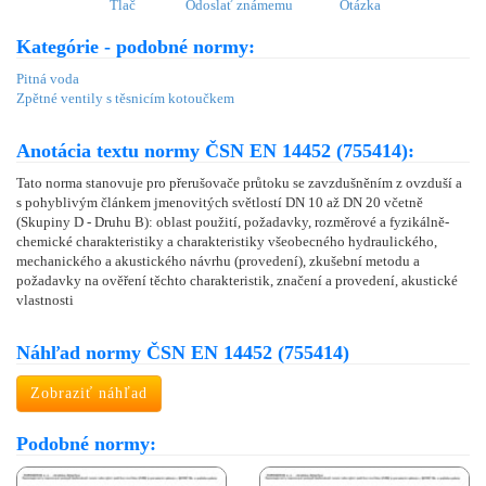
Tlač
Odoslať známemu
Otázka
Kategórie - podobné normy:
Pitná voda
Zpětné ventily s těsnicím kotoučkem
Anotácia textu normy ČSN EN 14452 (755414):
Tato norma stanovuje pro přerušovače průtoku se zavzdušněním z ovzduší a
s pohyblivým článkem jmenovitých světlostí DN 10 až DN 20 včetně
(Skupiny D - Druhu B): oblast použití, požadavky, rozměrové a fyzikálně-
chemické charakteristiky a charakteristiky všeobecného hydraulického,
mechanického a akustického návrhu (provedení), zkušební metodu a
požadavky na ověření těchto charakteristik, značení a provedení, akustické
vlastnosti
Náhľad normy ČSN EN 14452 (755414)
Zobraziť náhľad
Podobné normy: