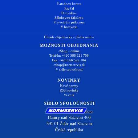
Platobnou kartou
PayPal
Dobierkou
Zálohovou faktúrou
Prevodným príkazom
V hotovosti
Úhrada objednávky - platba online
MOŽNOSTI OBJEDNANIA
eShop - online
Telefón: +420 566 621 759
Fax: +420 566 522 104
eshop@normservis.sk
V sídle spoločnosti
NOVINKY
Nové normy
RSS novinky
Vestník
SÍDLO SPOLOČNOSTI
Hamry nad Sázavou 460
591 01 Žďár nad Sázavou
Česká republika