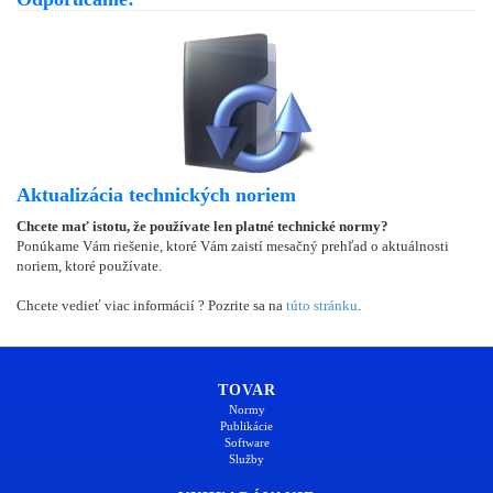
Aktualizácia technických noriem
Chcete mať istotu, že používate len platné technické normy?
Ponúkame Vám riešenie, ktoré Vám zaistí mesačný prehľad o aktuálnosti
noriem, ktoré používate.
Chcete vedieť viac informácií ? Pozrite sa na
túto stránku
.
TOVAR
Normy
Publikácie
Software
Služby