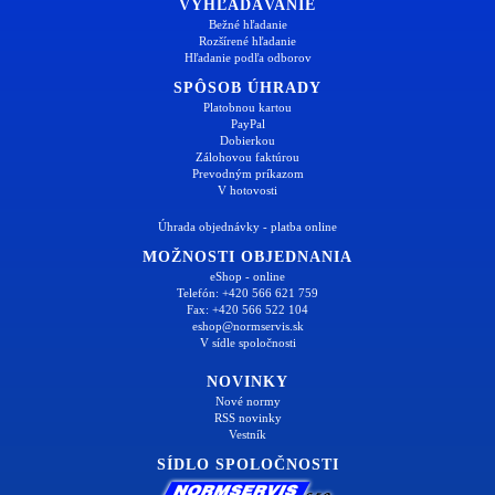
VYHĽADÁVANIE
Bežné hľadanie
Rozšírené hľadanie
Hľadanie podľa odborov
SPÔSOB ÚHRADY
Platobnou kartou
PayPal
Dobierkou
Zálohovou faktúrou
Prevodným príkazom
V hotovosti
Úhrada objednávky - platba online
MOŽNOSTI OBJEDNANIA
eShop - online
Telefón: +420 566 621 759
Fax: +420 566 522 104
eshop@normservis.sk
V sídle spoločnosti
NOVINKY
Nové normy
RSS novinky
Vestník
SÍDLO SPOLOČNOSTI