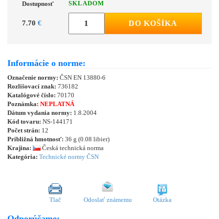
SKLADOM
Dostupnosť
7.70
€
DO KOŠÍKA
Informácie o norme:
Označenie normy:
ČSN EN 13880-6
Rozlišovací znak:
736182
Katalógové číslo:
70170
Poznámka:
NEPLATNÁ
Dátum vydania normy:
1.8.2004
Kód tovaru:
NS-144171
Počet strán:
12
Približná hmotnosť:
36 g (0.08 libier)
Krajina:
Česká technická norma
Kategória:
Technické normy ČSN
Tlač
Odoslať známemu
Otázka
Odporúčame: