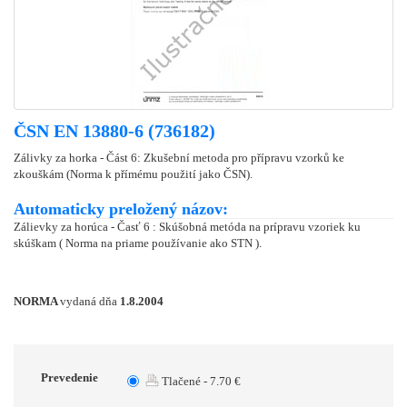
ČSN EN 13880-6 (736182)
Zálivky za horka - Část 6: Zkušební metoda pro přípravu vzorků ke
zkouškám (Norma k přímému použití jako ČSN).
Automaticky preložený názov:
Zálievky za horúca - Časť 6 : Skúšobná metóda na prípravu vzoriek ku
skúškam ( Norma na priame používanie ako STN ).
NORMA
vydaná dňa
1.8.2004
Prevedenie
Tlačené - 7.70 €