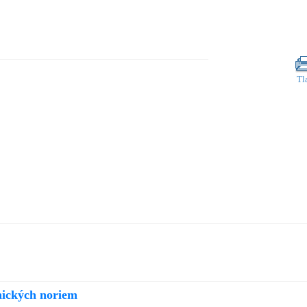
Tl
nických noriem