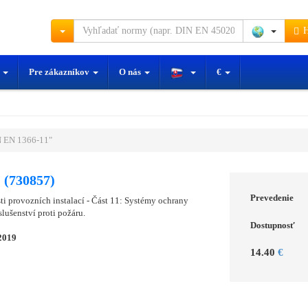
H
y
Pre zákazníkov
O nás
€
 EN 1366-11"
 (730857)
Prevedenie
i provozních instalací - Část 11: Systémy ochrany
lušenství proti požáru.
Dostupnosť
2019
14.40
€