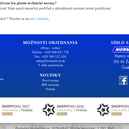
užívate len platné technické normy?
oré Vám zaistí mesačný prehľad o aktuálnosti noriem, ktoré používate.
ácií ? Pozrite sa na
túto stránku
.
MOŽNOSTI OBJEDNANIA
SÍDLO 
eShop - online
Telefón: +420 566 621 759
Hamry n
Fax: +420 566 522 104
eshop@normservis.sk
591 01 Ž
V sídle spoločnosti
Česk
NOVINKY
ine
Nové normy
RSS novinky
Vestník
Posledná aktualizácia: 2026-08-07 (Počet položiek: 2 292 304)