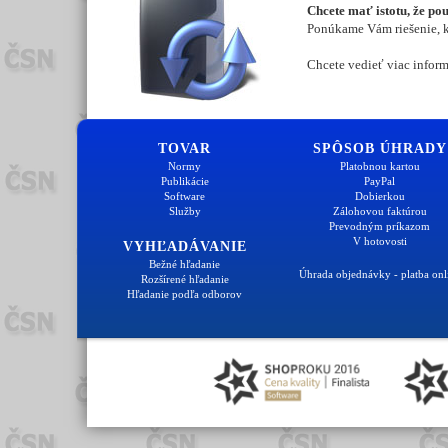
Chcete mať istotu, že po
Ponúkame Vám riešenie, kt
Chcete vedieť viac inform
TOVAR
SPÔSOB ÚHRADY
Normy
Platobnou kartou
Publikácie
PayPal
Software
Dobierkou
Služby
Zálohovou faktúrou
Prevodným príkazom
V hotovosti
VYHĽADÁVANIE
Bežné hľadanie
Úhrada objednávky - platba onl
Rozšírené hľadanie
Hľadanie podľa odborov