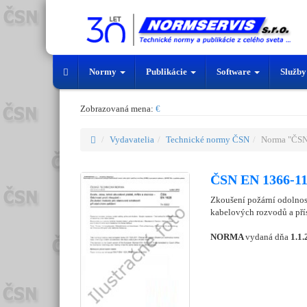
Normy
Publikácie
Software
Služb
Zobrazovaná mena:
€
Vydavatelia
Technické normy ČSN
Norma "ČSN
ČSN EN 1366-11
Zkoušení požární odolnost
kabelových rozvodů a přís
NORMA
vydaná dňa
1.1.