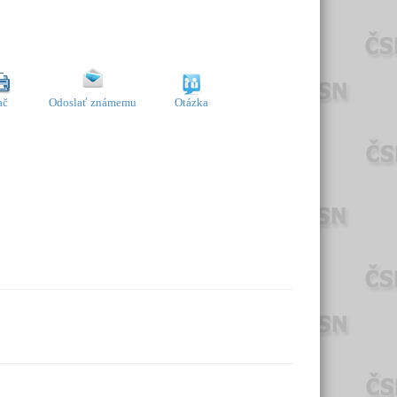
ač
Odoslať známemu
Otázka