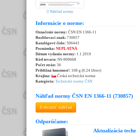
Náhľad normy
Informácie o norme:
Označenie normy:
ČSN EN 1366-11
Rozlišovací znak:
730857
Katalógové číslo:
506443
Poznámka:
NEPLATNÁ
Dátum vydania normy:
1.1.2019
Kód tovaru:
NS-909668
Počet strán:
36
Približná hmotnosť:
108 g (0.24 libier)
Krajina:
Česká technická norma
Kategória:
Technické normy ČSN
Náhľad normy ČSN EN 1366-11 (730857)
Zobraziť náhľad
Odporúčame:
Aktualizácia tech