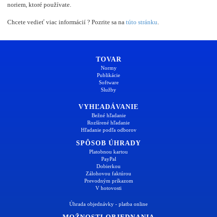
noriem, ktoré používate.
Chcete vedieť viac informácií ? Pozrite sa na
túto stránku
.
TOVAR
Normy
Publikácie
Software
Služby
VYHĽADÁVANIE
Bežné hľadanie
Rozšírené hľadanie
Hľadanie podľa odborov
SPÔSOB ÚHRADY
Platobnou kartou
PayPal
Dobierkou
Zálohovou faktúrou
Prevodným príkazom
V hotovosti
Úhrada objednávky - platba online