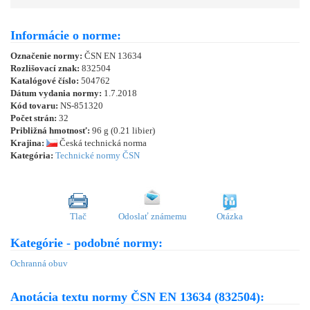
Informácie o norme:
Označenie normy:
ČSN EN 13634
Rozlišovací znak:
832504
Katalógové číslo:
504762
Dátum vydania normy:
1.7.2018
Kód tovaru:
NS-851320
Počet strán:
32
Približná hmotnosť:
96 g (0.21 libier)
Krajina:
Česká technická norma
Kategória:
Technické normy ČSN
Tlač
Odoslať známemu
Otázka
Kategórie - podobné normy:
Ochranná obuv
Anotácia textu normy ČSN EN 13634 (832504):