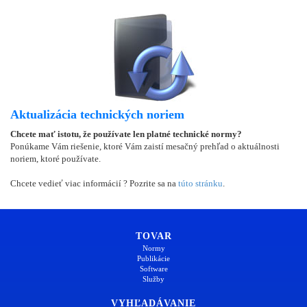
Aktualizácia technických noriem
Chcete mať istotu, že používate len platné technické normy?
Ponúkame Vám riešenie, ktoré Vám zaistí mesačný prehľad o aktuálnosti
noriem, ktoré používate.
Chcete vedieť viac informácií ? Pozrite sa na
túto stránku
.
TOVAR
Normy
Publikácie
Software
Služby
VYHĽADÁVANIE