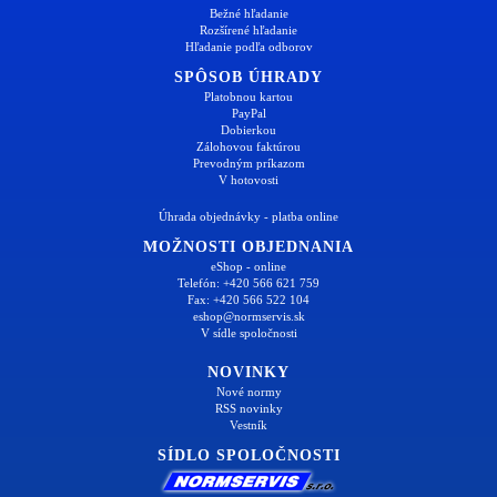
Bežné hľadanie
Rozšírené hľadanie
Hľadanie podľa odborov
SPÔSOB ÚHRADY
Platobnou kartou
PayPal
Dobierkou
Zálohovou faktúrou
Prevodným príkazom
V hotovosti
Úhrada objednávky - platba online
MOŽNOSTI OBJEDNANIA
eShop - online
Telefón: +420 566 621 759
Fax: +420 566 522 104
eshop@normservis.sk
V sídle spoločnosti
NOVINKY
Nové normy
RSS novinky
Vestník
SÍDLO SPOLOČNOSTI