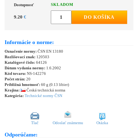
SKLADOM
Dostupnosť
9.20
€
DO KOŠÍKA
Informácie o norme:
Označenie normy:
ČSN EN 13180
Rozlišovací znak:
120503
Katalógové číslo:
64126
Dátum vydania normy:
1.6.2002
Kód tovaru:
NS-142276
Počet strán:
20
Približná hmotnosť:
60 g (0.13 libier)
Krajina:
Česká technická norma
Kategória:
Technické normy ČSN
Tlač
Odoslať známemu
Otázka
Odporúčame: