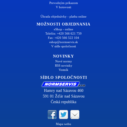
Prevodným príkazom
V hotovosti
Úhrada objednávky - platba online
MOŽNOSTI OBJEDNANIA
eShop - online
Telefón: +420 566 621 759
Fax: +420 566 522 104
eshop@normservis.sk
V sídle spoločnosti
NOVINKY
Nové normy
RSS novinky
Vestník
SÍDLO SPOLOČNOSTI
Hamry nad Sázavou 460
591 01 Žďár nad Sázavou
Česká republika
Mapa webu