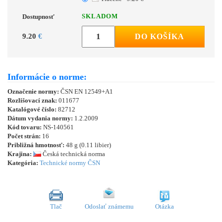
SKLADOM
Dostupnosť
9.20
€
DO KOŠÍKA
Informácie o norme:
Označenie normy:
ČSN EN 12549+A1
Rozlišovací znak:
011677
Katalógové číslo:
82712
Dátum vydania normy:
1.2.2009
Kód tovaru:
NS-140561
Počet strán:
16
Približná hmotnosť:
48 g (0.11 libier)
Krajina:
Česká technická norma
Kategória:
Technické normy ČSN
Tlač
Odoslať známemu
Otázka