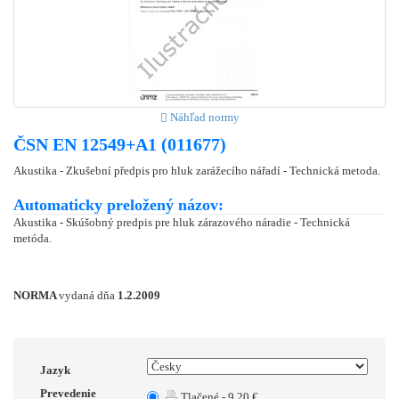
Náhľad normy
ČSN EN 12549+A1 (011677)
Akustika - Zkušební předpis pro hluk zarážecího nářadí - Technická metoda.
Automaticky preložený názov:
Akustika - Skúšobný predpis pre hluk zárazového náradie - Technická
metóda.
NORMA
vydaná dňa
1.2.2009
Jazyk
Prevedenie
Tlačené - 9.20 €