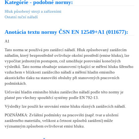
Kategórie - podobné normy:
Hluk působený stroji a zařízeními
Ostatní ruční nářadí
Anotácia textu normy ČSN EN 12549+A1 (011677):
A1
Tato norma se používá pro zarážecí nářadí. Hluk způsobovaný zarážecím
nářadím, který bezprostředně ovlivňuje okolní prostředí (emise hluku), lze
vypočítat jednotným postupem, což umožňuje porovnání konečných
výsledků. Tato norma obsahuje ustanovení tykající se měření hluku šířeného
vzduchem v blízkosti zarážecího nářadí a měření hladin emisního
akustického tlaku na stanovišti obsluhy při stanovených pracovních
podmínkách.
Určování hladin emisního hluku zarážecího nářadí podle této normy je
platné pro všechny spouštěcí systémy podle EN 792-13.
Výsledky lze použít ke srovnání emise hluku různých zarážecích nářadí.
POZNÁMKA: Zvláštní podmínky na pracovišti (např. tvar a uložení
zaráženého materiálu, velikost a četnost způsobů zarážení) může
významným způsobem ovlivňovat emisi hluku.