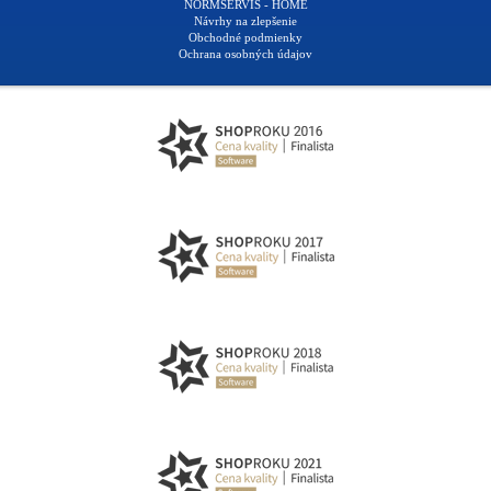
NORMSERVIS - HOME
Návrhy na zlepšenie
Obchodné podmienky
Ochrana osobných údajov