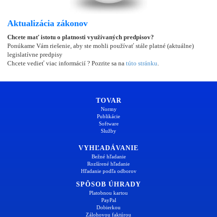
Aktualizácia zákonov
Chcete mať istotu o platnosti využívaných predpisov?
Ponúkame Vám riešenie, aby ste mohli používať stále platné (aktuálne)
legislatívne predpisy
Chcete vedieť viac informácií ? Pozrite sa na
túto stránku
.
TOVAR
Normy
Publikácie
Software
Služby
VYHĽADÁVANIE
Bežné hľadanie
Rozšírené hľadanie
Hľadanie podľa odborov
SPÔSOB ÚHRADY
Platobnou kartou
PayPal
Dobierkou
Zálohovou faktúrou