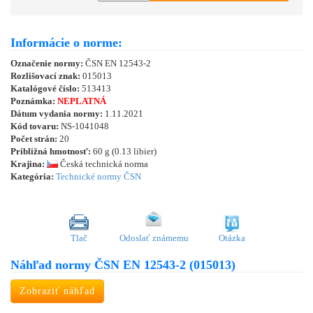
Informácie o norme:
Označenie normy:
ČSN EN 12543-2
Rozlišovací znak:
015013
Katalógové číslo:
513413
Poznámka:
NEPLATNÁ
Dátum vydania normy:
1.11.2021
Kód tovaru:
NS-1041048
Počet strán:
20
Približná hmotnosť:
60 g (0.13 libier)
Krajina:
Česká technická norma
Kategória:
Technické normy ČSN
Tlač
Odoslať známemu
Otázka
Náhľad normy ČSN EN 12543-2 (015013)
Zobraziť náhľad