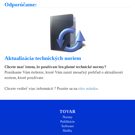
Odporúčame:
Aktualizácia technických noriem
Chcete mať istotu, že používate len platné technické normy?
Ponúkame Vám riešenie, ktoré Vám zaistí mesačný prehľad o aktuálnosti
noriem, ktoré používate.
Chcete vedieť viac informácií ? Pozrite sa na
túto stránku
.
TOVAR
Normy
Publikácie
Software
Služby