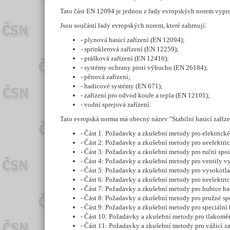
Tato část EN 12094 je jednou z řady evropských norem vypr
Jsou součástí řady evropských norem, které zahrnují:
- plynová hasicí zařízení (EN 12094);
- sprinklerová zařízení (EN 12259);
- prášková zařízení (EN 12416);
- systémy ochrany proti výbuchu (EN 26184);
- pěnová zařízení;
- hadicové systémy (EN 671);
- zařízení pro odvod kouře a tepla (EN 12101);
- vodní sprejová zařízení.
Tato evropská norma má obecný název "Stabilní hasicí zaříze
- Část 1: Požadavky a zkušební metody pro elektrické
- Část 2: Požadavky a zkušební metody pro neelektri
- Část 3: Požadavky a zkušební metody pro ruční spouš
- Část 4: Požadavky a zkušební metody pro ventily v
- Část 5: Požadavky a zkušební metody pro vysokotlak
- Část 6: Požadavky a zkušební metody pro neelektric
- Část 7: Požadavky a zkušební metody pro hubice ha
- Část 8: Požadavky a zkušební metody pro pružné sp
- Část 9: Požadavky a zkušební metody pro speciální 
- Část 10: Požadavky a zkušební metody pro tlakoměr
- Část 11: Požadavky a zkušební metody pro vážicí za