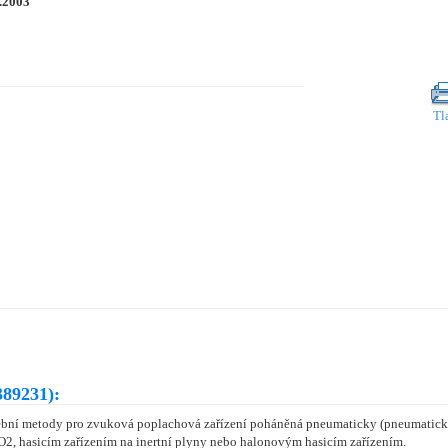
.2003
Tl
389231):
bní metody pro zvuková poplachová zařízení poháněná pneumaticky (pneumatická p
2, hasicím zařízením na inertní plyny nebo halonovým hasicím zařízením.