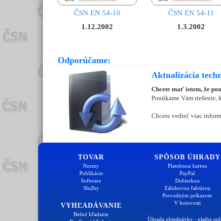
ČSN EN 54-10
ČSN EN 54-11
1.12.2002
1.3.2002
Odporúčame:
Aktualizácia tech
Chcete mať istotu, že po
Ponúkame Vám riešenie, kt
Chcete vedieť viac inform
TOVAR
SPÔSOB ÚHRADY
Normy
Platobnou kartou
Publikácie
PayPal
Software
Dobierkou
Služby
Zálohovou faktúrou
Prevodným príkazom
V hotovosti
VYHĽADÁVANIE
Bežné hľadanie
Úhrada objednávky - platba onl