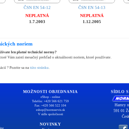
ČSN EN 54-12
ČSN EN 54-13
NEPLATNÁ
NEPLATNÁ
1.7.2003
1.12.2005
nických noriem
užívate len platné technické normy?
oré Vám zaistí mesačný prehľad o aktuálnosti noriem, ktoré používate.
ácií ? Pozrite sa na
túto stránku
.
MOŽNOSTI OBJEDNANIA
SÍDLO 
eShop - online
Telefón: +420 566 621 759
Hamry n
Fax: +420 566 522 104
eshop@normservis.sk
591 01 Ž
V sídle spoločnosti
Česk
NOVINKY
ine