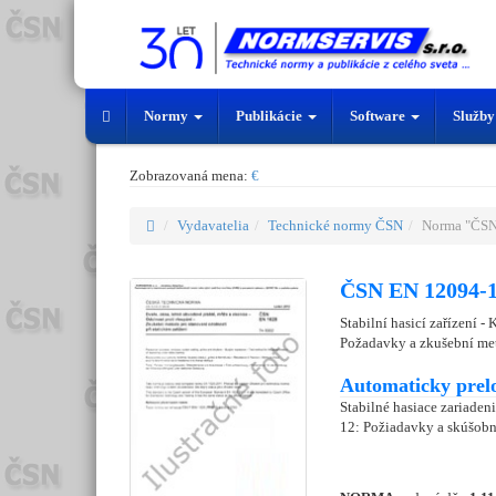
Normy
Publikácie
Software
Služb
Zobrazovaná mena:
€
Vydavatelia
Technické normy ČSN
Norma "ČSN
ČSN EN 12094-1
Stabilní hasicí zařízení 
Požadavky a zkušební met
Automaticky prel
Stabilné hasiace zariaden
12: Požiadavky a skúšobn