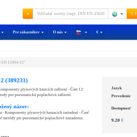
H
y
Pre zákazníkov
O nás
€
 EN 12094-12"
2 (389231)
Jazyk
- Komponenty plynových hasicích zařízení - Část 12:
ody pro pneumatická poplachová zařízení.
Prevedenie
ožený názov:
Dostupnosť
ia - Komponenty plynových hasiacich zariadení - Časť
é metódy pre pneumatické poplachové zariadenia.
9.20
€