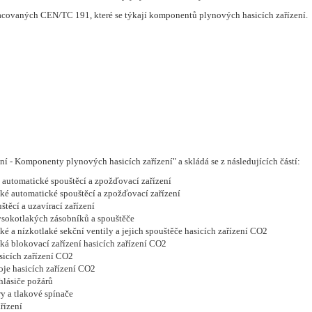
acovaných CEN/TC 191, které se týkají komponentů plynových hasicích zařízení.
ní - Komponenty plynových hasicích zařízení" a skládá se z následujících částí:
 automatické spouštěcí a zpožďovací zařízení
cké automatické spouštěcí a zpožďovací zařízení
těcí a uzavírací zařízení
ysokotlakých zásobníků a spouštěče
é a nízkotlaké sekční ventily a jejich spouštěče hasicích zařízení CO2
ká blokovací zařízení hasicích zařízení CO2
sicích zařízení CO2
oje hasicích zařízení CO2
hlásiče požárů
y a tlakové spínače
řízení