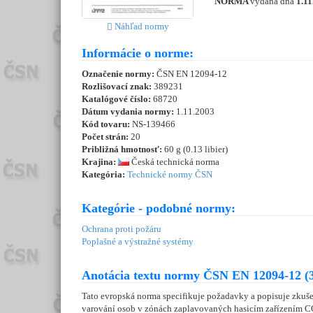
NORMA
vydaná dňa
1.11
Náhľad normy
Informácie o norme:
Označenie normy:
ČSN EN 12094-12
Rozlišovací znak:
389231
Katalógové číslo:
68720
Dátum vydania normy:
1.11.2003
Kód tovaru:
NS-139466
Počet strán:
20
Približná hmotnosť:
60 g (0.13 libier)
Krajina:
Česká technická norma
Kategória:
Technické normy ČSN
Kategórie - podobné normy:
Ochrana proti požáru
Poplašné a výstražné systémy
Anotácia textu normy ČSN EN 12094-12 (
Tato evropská norma specifikuje požadavky a popisuje zkuše
varování osob v zónách zaplavovaných hasicím zařízením CO