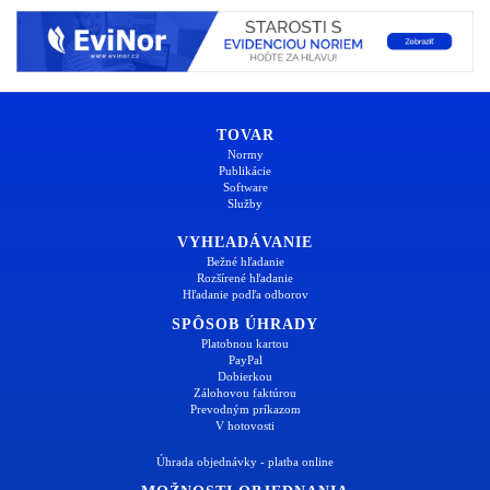
TOVAR
Normy
Publikácie
Software
Služby
VYHĽADÁVANIE
Bežné hľadanie
Rozšírené hľadanie
Hľadanie podľa odborov
SPÔSOB ÚHRADY
Platobnou kartou
PayPal
Dobierkou
Zálohovou faktúrou
Prevodným príkazom
V hotovosti
Úhrada objednávky - platba online